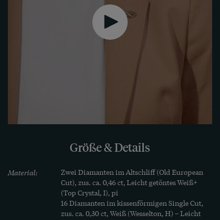
keiner Epoche zuvor kannte. Mittelpunkt ist ein 
großer Diamant im Altschliff von ca. 0,46 ct, der 
wie eine glitzernde Blüte erscheint. 17 weitere 
Diamanten begleiten ihn. Ihr Schliff ist weitaus 
älter als das Schmuckstück selbst: Sie haben hier 
eine Zweitverwendung erfahren. 

Die Brosche ist ein qualitätvolles, tragbares Stück 
Schmuckgeschichte. Sie entstand in den ersten 
Jahren des 20. Jahrhunderts und kam aus 
Hamburg zu uns.
Größe & Details
Material:
Zwei Diamanten im Altschliff (Old European 
Cut), zus. ca. 0,46 ct, Leicht getöntes Weiß+ 
(Top Crystal, I), pi

16 Diamanten im kissenförmigen Single Cut, 
zus. ca. 0,30 ct, Weiß (Wesselton, H) – Leicht 