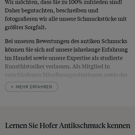
Wir möchten, dass Sie zu 100% zufrieden sind!
Daher begutachten, beschreiben und
fotografieren wir alle unsere Schmuckstücke mit
größter Sorgfalt.
Bei unseren Bewertungen des antiken Schmucks
können Sie sich auf unsere jahrelange Erfahrung
im Handel sowie unsere Expertise als studierte
Kunsthistoriker verlassen. Als Mitglied in
verschiedenen Händlerorganisationen sowie der
britischen
Society of Jewellery Historians
haben
MEHR ERFAHREN
wir uns hier zu größter Exaktheit verpflichtet. In
unseren Beschreibungen weisen wir stets auch
auf etwaige Altersspuren und Defekte hin, die wir
auch in unseren Fotos nicht verbergen – damit
Lernen Sie Hofer Antikschmuck kennen
Sie, wenn unser Paket zu Ihnen kommt, keine
unangenehmen Überraschungen erleben