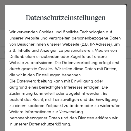
Click on the button to view English contents.
Datenschutzeinstellungen
OPEN ENGLISH WEBSITE
Wir verwenden Cookies und ähnliche Technologien auf
unserer Website und verarbeiten personenbezogene Daten
von Besucher:innen unserer Webseite (z.B. IP-Adresse), um
z.B. Inhalte und Anzeigen zu personalisieren, Medien von
HOME
SCHMUCKSTÜCKE
BROSCHEN & NADELN
24-2044
Drittanbietern einzubinden oder Zugriffe auf unsere
Website zu analysieren. Die Datenverarbeitung erfolgt erst
durch gesetzte Cookies. Wir teilen diese Daten mit Dritten,
die wir in den Einstellungen benennen.
Die Datenverarbeitung kann mit Einwilligung oder
aufgrund eines berechtigten Interesses erfolgen. Die
Zustimmung kann erteilt oder abgelehnt werden. Es
besteht das Recht, nicht einzuwilligen und die Einwilligung
zu einem späteren Zeitpunkt zu ändern oder zu widerrufen.
Weitere Informationen zur Verwendung
personenbezogener Daten und den Diensten erklären wir
in unserer
Daten­schutz­erklärung
.