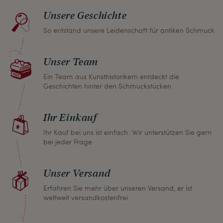
müssen.
Unsere Geschichte
So entstand unsere Leidenschaft für antiken Schmuck
Sollten Sie aus irgendeinem Grund doch einmal
nicht zufrieden sein, nehmen Sie bitte mit uns
Unser Team
Kontakt auf und wir finden umgehend eine
gemeinsame Lösung. Unabhängig davon können
Ein Team aus Kunsthistorikern entdeckt die
Geschichten hinter den Schmuckstücken
Sie innerhalb von einem Monat jeden Artikel
zurückgeben und wir erstatten Ihnen den vollen
Ihr Einkauf
Kaufpreis.
Ihr Kauf bei uns ist einfach. Wir unterstützen Sie gern
bei jeder Frage
Unser Versand
Erfahren Sie mehr über unseren Versand, er ist
weltweit versandkostenfrei