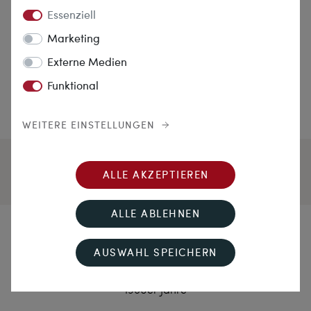
Essenziell
Marketing
Externe Medien
Funktional
WEITERE EINSTELLUNGEN
ALLE AKZEPTIEREN
ALLE ABLEHNEN
Winterwald
AUSWAHL SPEICHERN
Elegante vintage Brosche mit Brillanten in Weißgold,
1960er Jahre