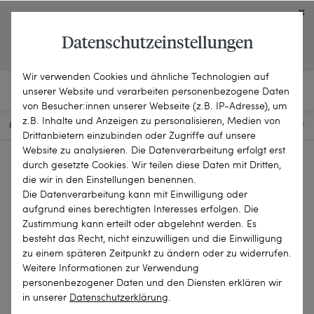
Click on the button to view English contents.
Datenschutzeinstellungen
OPEN ENGLISH WEBSITE
Wir verwenden Cookies und ähnliche Technologien auf
unserer Website und verarbeiten personenbezogene Daten
von Besucher:innen unserer Webseite (z.B. IP-Adresse), um
z.B. Inhalte und Anzeigen zu personalisieren, Medien von
HOME
SCHMUCKSTÜCKE
BROSCHEN & NADELN
21-3250-FP
Drittanbietern einzubinden oder Zugriffe auf unsere
Website zu analysieren. Die Datenverarbeitung erfolgt erst
durch gesetzte Cookies. Wir teilen diese Daten mit Dritten,
die wir in den Einstellungen benennen.
Die Datenverarbeitung kann mit Einwilligung oder
aufgrund eines berechtigten Interesses erfolgen. Die
Zustimmung kann erteilt oder abgelehnt werden. Es
besteht das Recht, nicht einzuwilligen und die Einwilligung
zu einem späteren Zeitpunkt zu ändern oder zu widerrufen.
Weitere Informationen zur Verwendung
personenbezogener Daten und den Diensten erklären wir
in unserer
Daten­schutz­erklärung
.