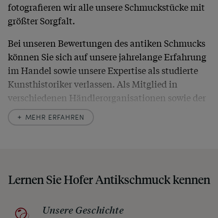
fotografieren wir alle unsere Schmuckstücke mit
größter Sorgfalt.
Bei unseren Bewertungen des antiken Schmucks
können Sie sich auf unsere jahrelange Erfahrung
im Handel sowie unsere Expertise als studierte
Kunsthistoriker verlassen. Als Mitglied in
verschiedenen Händlerorganisationen sowie der
britischen
Society of Jewellery Historians
haben
MEHR ERFAHREN
wir uns hier zu größter Exaktheit verpflichtet. In
unseren Beschreibungen weisen wir stets auch
auf etwaige Altersspuren und Defekte hin, die wir
auch in unseren Fotos nicht verbergen – damit
Lernen Sie Hofer Antikschmuck kennen
Sie, wenn unser Paket zu Ihnen kommt, keine
unangenehmen Überraschungen erleben
müssen.
Unsere Geschichte