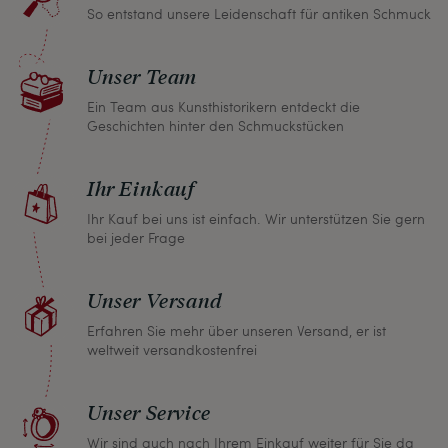
So entstand unsere Leidenschaft für antiken Schmuck
Sollten Sie aus irgendeinem Grund doch einmal
nicht zufrieden sein, nehmen Sie bitte mit uns
Unser Team
Kontakt auf und wir finden umgehend eine
gemeinsame Lösung. Unabhängig davon können
Ein Team aus Kunsthistorikern entdeckt die
Geschichten hinter den Schmuckstücken
Sie innerhalb von einem Monat jeden Artikel
zurückgeben und wir erstatten Ihnen den vollen
Ihr Einkauf
Kaufpreis.
Ihr Kauf bei uns ist einfach. Wir unterstützen Sie gern
bei jeder Frage
Unser Versand
Erfahren Sie mehr über unseren Versand, er ist
weltweit versandkostenfrei
Unser Service
Wir sind auch nach Ihrem Einkauf weiter für Sie da