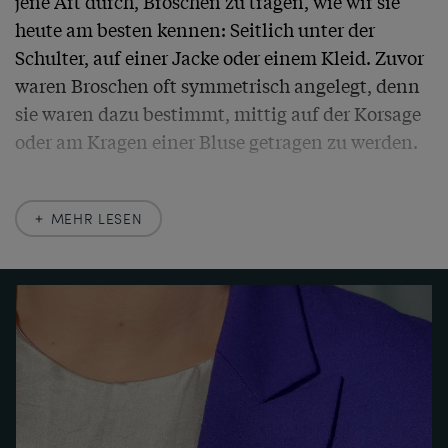
jene Art durch, Broschen zu tragen, wie wir sie 
heute am besten kennen: Seitlich unter der 
Schulter, auf einer Jacke oder einem Kleid. Zuvor 
waren Broschen oft symmetrisch angelegt, denn 
sie waren dazu bestimmt, mittig auf der Korsage 
oder am Kragen einer Bluse getragen zu werden.

Verarbeitung und Entwurf nach ist die Brosche 
MEHR LESEN
damit ein Schmuckstück der 1960er Jahre, als 
helles Weißgold und strukturiertes Edelmetall 
Hochkonjunktur hatten. Ein hochwertiges, 
tragbares Juwel in bestem Erhaltungszustand.