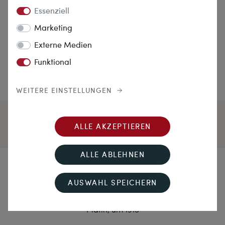
Essenziell
Marketing
Externe Medien
Funktional
WEITERE EINSTELLUNGEN
ALLE AKZEPTIEREN
ALLE ABLEHNEN
Ein verfeinerter Geschmack
AUSWAHL SPEICHERN
Elegantes antikes Collier mit Saphir & Diamanten in
Platin, um 1915