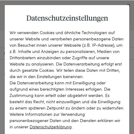
Click on the button to view English contents.
Datenschutzeinstellungen
OPEN ENGLISH WEBSITE
Wir verwenden Cookies und ähnliche Technologien auf
unserer Website und verarbeiten personenbezogene Daten
von Besucher:innen unserer Webseite (z.B. IP-Adresse), um
z.B. Inhalte und Anzeigen zu personalisieren, Medien von
HOME
SCHMUCKSTÜCKE
KETTEN & COLLIERS
23-2145
Drittanbietern einzubinden oder Zugriffe auf unsere
Website zu analysieren. Die Datenverarbeitung erfolgt erst
durch gesetzte Cookies. Wir teilen diese Daten mit Dritten,
die wir in den Einstellungen benennen.
Die Datenverarbeitung kann mit Einwilligung oder
aufgrund eines berechtigten Interesses erfolgen. Die
Zustimmung kann erteilt oder abgelehnt werden. Es
besteht das Recht, nicht einzuwilligen und die Einwilligung
zu einem späteren Zeitpunkt zu ändern oder zu widerrufen.
Weitere Informationen zur Verwendung
personenbezogener Daten und den Diensten erklären wir
in unserer
Daten­schutz­erklärung
.