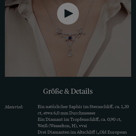
bereits um 1900 einzelne Schmuckstücke ganz 
aus Platin, doch blieben diese lange die 
Ausnahme. Der hier vorliegende Anhänger ganz 
aus Platin ist damit eine besondere Kostbarkeit. 

Die rückseitige Montierung, die sich abschrauben 
lässt, ist aus Gelbgold gefertigt, die Kette mit 
ihren Schließen wurde später ergänzt, sie besteht 
aus Weißgold. Dabei lässt sich die Kette in zwei 
Längen tragen.

Größe & Details
Wir haben das Collier hier in Berlin erwerben 
können. Ein unabhängiges Gutachten zur 
Material:
Ein natürlicher Saphir im Sternschliff, ca. 1,20 
Qualität der Materialien liegt dem Collier bei.
ct, etwa 6,0 mm Durchmesser

Ein Diamant im Tropfenschliff, ca. 0,90 ct, 
Weiß (Wesselton, H), vvsi

Drei Diamanten im Altschliff („Old European 