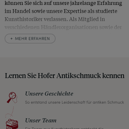
können Sie sich auf unsere jahrelange Erfahrung
im Handel sowie unsere Expertise als studierte
Kunsthistoriker verlassen. Als Mitglied in
verschiedenen Händlerorganisationen sowie der
britischen
Society of Jewellery Historians
haben
MEHR ERFAHREN
wir uns hier zu größter Exaktheit verpflichtet. In
unseren Beschreibungen weisen wir stets auch
auf etwaige Altersspuren und Defekte hin, die wir
auch in unseren Fotos nicht verbergen – damit
Lernen Sie Hofer Antikschmuck kennen
Sie, wenn unser Paket zu Ihnen kommt, keine
unangenehmen Überraschungen erleben
müssen.
Unsere Geschichte
So entstand unsere Leidenschaft für antiken Schmuck
Sollten Sie aus irgendeinem Grund doch einmal
nicht zufrieden sein, nehmen Sie bitte mit uns
Unser Team
Kontakt auf und wir finden umgehend eine
gemeinsame Lösung. Unabhängig davon können
Ein Team aus Kunsthistorikern entdeckt die