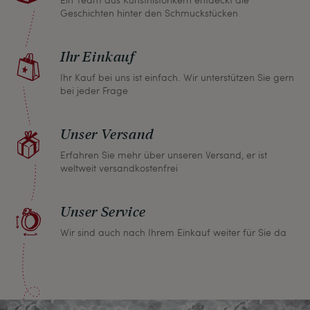
Geschichten hinter den Schmuckstücken
Sie innerhalb von einem Monat jeden Artikel
zurückgeben und wir erstatten Ihnen den vollen
Ihr Einkauf
Kaufpreis.
Ihr Kauf bei uns ist einfach. Wir unterstützen Sie gern
bei jeder Frage
Unser Versand
Erfahren Sie mehr über unseren Versand, er ist
weltweit versandkostenfrei
Unser Service
Wir sind auch nach Ihrem Einkauf weiter für Sie da