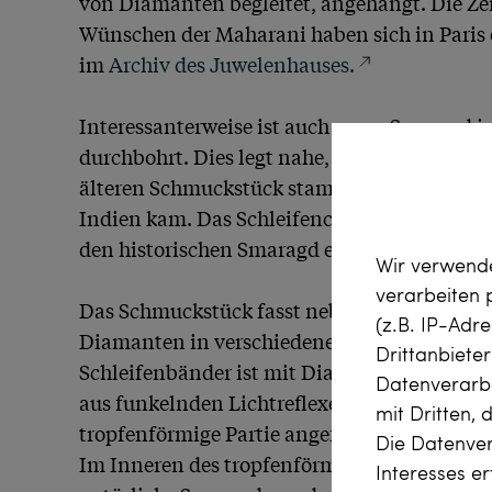
von Diamanten begleitet, angehängt. Die Z
Wünschen der Maharani haben sich in Paris er
im 
Archiv des Juwelenhauses.
Interessanterweise ist auch unser Smaragd i
durchbohrt. Dies legt nahe, dass auch dieser
älteren Schmuckstück stammt und möglicherw
Indien kam. Das Schleifencollier ist daher v
den historischen Smaragd entworfen worden.
Wir verwende
verarbeiten
Das Schmuckstück fasst neben dem grünen Ede
(z.B. IP-Adr
Diamanten in verschiedenen Schliffen. Die O
Drittanbiete
Schleifenbänder ist mit Diamanten besetzt, d
Datenverarbe
aus funkelnden Lichtreflexen erzeugen. Der Sc
mit Dritten, 
tropfenförmige Partie angefügt, ebenfalls m
Die Datenver
Im Inneren des tropfenförmigen Anhängers s
Interesses e