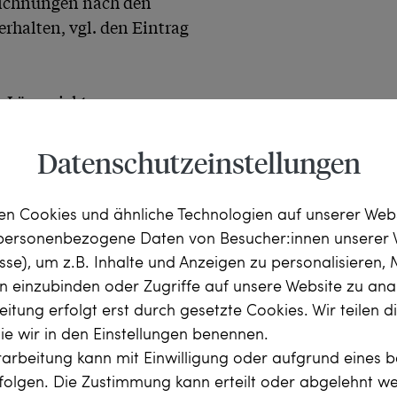
eichnungen nach den 
halten, vgl. den Eintrag 
n Längsrichtung 
 Smaragd aus einem bereits 
eise ebenfalls aus 
Datenschutzeinstellungen
ermutlich als Rahmung für 
 

n Cookies und ähnliche Technologien auf unserer Web
 personenbezogene Daten von Besucher:innen unserer 
lstein etwa 1,30 ct 
esse), um z.B. Inhalte und Anzeigen zu personalisieren,
berfläche der 
rn einzubinden oder Zugriffe auf unsere Website zu anal
ie ein lebendiges Spiel 
itung erfolgt erst durch gesetzte Cookies. Wir teilen 
hleife ist eine 
die wir in den Einstellungen benennen.
it Diamanten ausgefasst. 
arbeitung kann mit Einwilligung oder aufgrund eines b
chwingt der große 
rfolgen. Die Zustimmung kann erteilt oder abgelehnt w