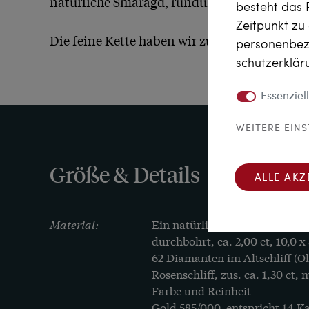
natürliche Smaragd, rundum facettiert und als
besteht das 
Zeitpunkt zu
Die feine Kette haben wir zu dem Anhänger 
personenbezo
schutz­erklä
Essenziell
WEITERE EIN
Größe & Details
ALLE AKZ
Material:
Ein natürlicher Smaragd im Bri
durchbohrt, ca. 2,00 ct, 10,0 x
62 Diamanten im Altschliff (O
Rosenschliff, zus. ca. 1,30 ct, m
Farbe und Reinheit

Gold 585/000, entspricht 14 K