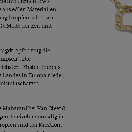
rative Elemente wie 
 aus edlen Materialien 
agdtropfen sehen wir 
ße Mode der Zeit und 
agdtropfen trug die 
impson“. Die 
ichsten Fürsten Indiens 
 Landes in Europa nieder, 
elsteinschatzes 
e Maharani bei Van Cleef & 
igen: Dreizehn vormalig in 
pfen sind der Kreation, 