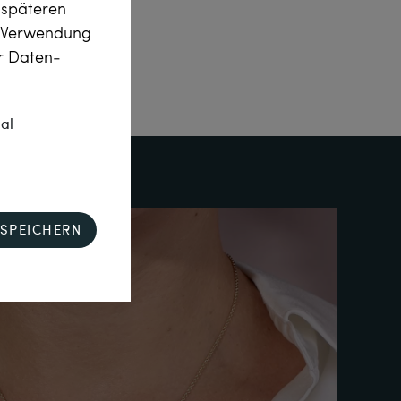
m späteren
r Verwendung
er
Daten­
nal
SPEICHERN