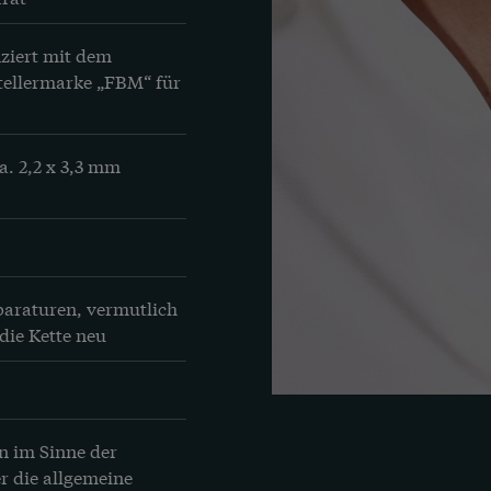
ziert mit dem 
tellermarke „FBM“ für 
. 2,2 x 3,3 mm

paraturen, vermutlich 
die Kette neu
n im Sinne der
r die allgemeine