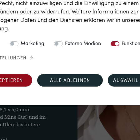
 Briolette geschliffen.

Recht, nicht einzuwilligen und die Einwilligung zu eine
 ändern oder zu widerrufen. Weitere Informationen zu
ergänzt.
gener Daten und den Diensten erklären wir in unser
rung
.
Marketing
Externe Medien
Funktio
STELLUNGEN
EPTIEREN
ALLE ABLEHNEN
AUSWAHL 
oletteschliff, 
 8,1 x 5,0 mm

ld Mine Cut) und im 
ittlere bis untere 
arat