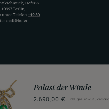
Antikschmuck, Hofer &
, 10997 Berlin,
s unter Telefon
+49 30
nter
mail@hofer-
Palast der Winde
2.890,00 €
inkl. ges. MwSt., versan