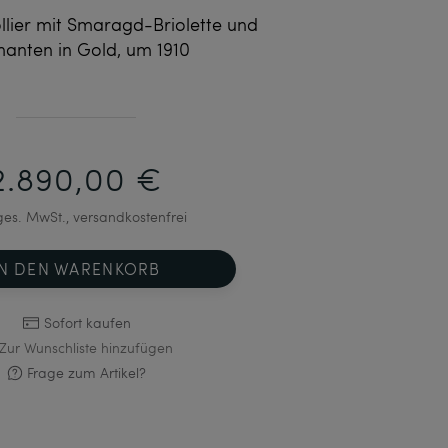
llier mit Smaragd-Briolette und
anten in Gold, um 1910
2.890,00 €
 ges. MwSt., versandkostenfrei
IN DEN WARENKORB
Sofort kaufen
Zur Wunschliste hinzufügen
Frage zum Artikel?