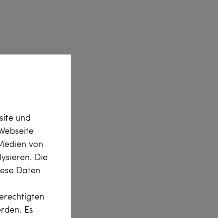
site und
Webseite
 Medien von
ysieren. Die
diese Daten
erechtigten
erden. Es