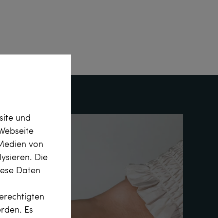
site und
Webseite
 Medien von
ysieren. Die
diese Daten
erechtigten
erden. Es