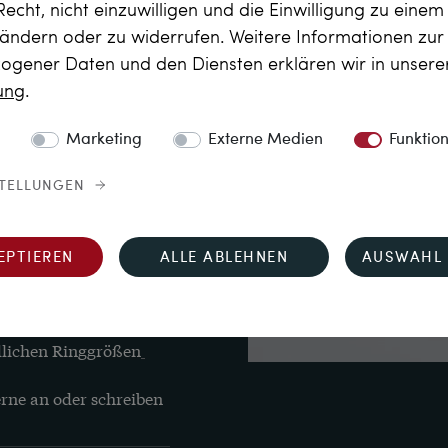
Recht, nicht einzuwilligen und die Einwilligung zu eine
 ändern oder zu widerrufen. Weitere Informationen zu
gener Daten und den Diensten erklären wir in unser
ingschiene
rung
.
Marketing
Externe Medien
Funktio
. ca. UK P½, US 7¾
STELLUNGEN
sen Ring für Sie 
EPTIEREN
ALLE ABLEHNEN
AUSWAHL 
Wir haben eine 
 der Sie Ihre 
. Sie hier!
 Weitere 
dlichen Ringgrößen
rne an oder schreiben 