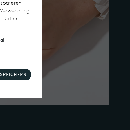
m späteren
r Verwendung
er
Daten­
nal
SPEICHERN