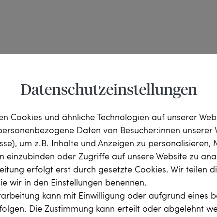
 Korund. Korunde begegnen 
Datenschutzeinstellungen
ch ganz farblose Steine 
 auch als Saphir 
prächtig roten Steine 
n Cookies und ähnliche Technologien auf unserer Web
 personenbezogene Daten von Besucher:innen unserer 
esse), um z.B. Inhalte und Anzeigen zu personalisieren,
rn einzubinden oder Zugriffe auf unsere Website zu anal
 außerordentliche 
a. 1,80 ct, 6,86 x 6,04 
itung erfolgt erst durch gesetzte Cookies. Wir teilen 
euchtende Farbe oft mit 
zus. ca. 1,10 ct, 
die wir in den Einstellungen benennen.
ht: „Rubine eignen sich 
eiß (Wesselton, H), 
arbeitung kann mit Einwilligung oder aufgrund eines b
en gilt er als das 
rfolgen. Die Zustimmung kann erteilt oder abgelehnt w
dsten Liebe“ (Bazar. 
at, teilweise 