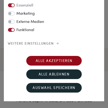
Essenziell
Marketing
Externe Medien
Funktional
WEITERE EINSTELLUNGEN
ALLE AKZEPTIEREN
ALLE ABLEHNEN
Auf zum Maskenball
AUSWAHL SPEICHERN
Große vintage Brosche mit antiker Emailmalerei,
Perlen & Saphir in Gold, um 1880 / um 1985