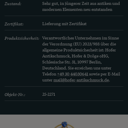
Zustand:
Sehr gut, in jüngerer Zeit aus antiken und 
Vgl. mit Abbildungen anderer Medaillons mit 
modernen Elementen neu entstanden
entspr. Malerei z.B. Ginny Reddington Dawes / 
Olivia Collings: Georgian Jewellery 1714-1830, 
Zertifikat:
Lieferung mit Zertifikat
Woodbridge 2007, S. 21
Produktsicherheit:
Verantwortliches Unternehmen im Sinne
der Verordnung (EU) 2023/988 über die
allgemeine Produktsicherheit ist: Hofer
Antikschmuck, Hofer & Dröge oHG,
Schlesische Str. 31, 10997 Berlin,
Deutschland. Sie erreichen uns unter
Telefon
+49 30 44030641
sowie per E-Mail
unter
mail@hofer-antikschmuck.de
.
Objekt-Nr.:
25-2271