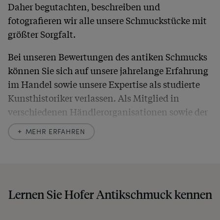
Daher begutachten, beschreiben und
fotografieren wir alle unsere Schmuckstücke mit
größter Sorgfalt.
Bei unseren Bewertungen des antiken Schmucks
können Sie sich auf unsere jahrelange Erfahrung
im Handel sowie unsere Expertise als studierte
Kunsthistoriker verlassen. Als Mitglied in
verschiedenen Händlerorganisationen sowie der
britischen
Society of Jewellery Historians
haben
MEHR ERFAHREN
wir uns hier zu größter Exaktheit verpflichtet. In
unseren Beschreibungen weisen wir stets auch
auf etwaige Altersspuren und Defekte hin, die wir
auch in unseren Fotos nicht verbergen – damit
Lernen Sie Hofer Antikschmuck kennen
Sie, wenn unser Paket zu Ihnen kommt, keine
unangenehmen Überraschungen erleben