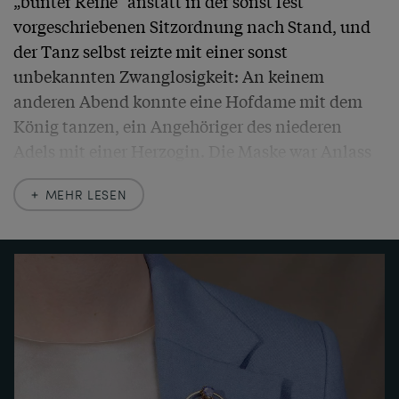
„bunter Reihe“ anstatt in der sonst fest 
vorgeschriebenen Sitzordnung nach Stand, und 
der Tanz selbst reizte mit einer sonst 
unbekannten Zwanglosigkeit: An keinem 
anderen Abend konnte eine Hofdame mit dem 
König tanzen, ein Angehöriger des niederen 
Adels mit einer Herzogin. Die Maske war Anlass 
und Erlaubnis der Ausgelassenheit zugleich.

MEHR LESEN
Mit der Französischen Revolution nehm die 
heitere Welt des Rokoko erst einmal ein Ende. 
Doch schon zum Ende des 19. Jahrhunderts 
sehnten sich die Menschen wieder nach ein 
wenig Libertinage und Leichtigkeit. Der 
Tagesablauf der Menschen des viktorianischen 
Zeitalters war durch strenge Moral bestimmt - im 