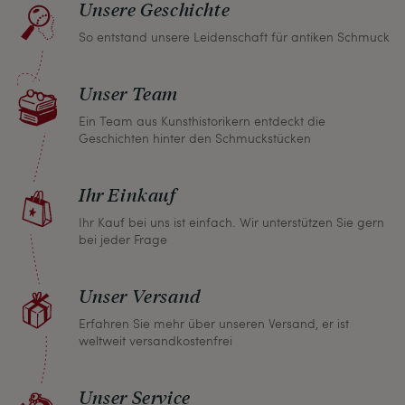
müssen.
Unsere Geschichte
So entstand unsere Leidenschaft für antiken Schmuck
Sollten Sie aus irgendeinem Grund doch einmal
nicht zufrieden sein, nehmen Sie bitte mit uns
Unser Team
Kontakt auf und wir finden umgehend eine
gemeinsame Lösung. Unabhängig davon können
Ein Team aus Kunsthistorikern entdeckt die
Geschichten hinter den Schmuckstücken
Sie innerhalb von einem Monat jeden Artikel
zurückgeben und wir erstatten Ihnen den vollen
Ihr Einkauf
Kaufpreis.
Ihr Kauf bei uns ist einfach. Wir unterstützen Sie gern
bei jeder Frage
Unser Versand
Erfahren Sie mehr über unseren Versand, er ist
weltweit versandkostenfrei
Unser Service