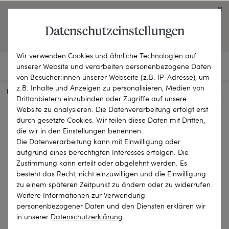
Click on the button to view English contents.
Datenschutzeinstellungen
OPEN ENGLISH WEBSITE
Wir verwenden Cookies und ähnliche Technologien auf
unserer Website und verarbeiten personenbezogene Daten
von Besucher:innen unserer Webseite (z.B. IP-Adresse), um
z.B. Inhalte und Anzeigen zu personalisieren, Medien von
HOME
SCHMUCKSTÜCKE
BROSCHEN & NADELN
25-2271
Drittanbietern einzubinden oder Zugriffe auf unsere
Website zu analysieren. Die Datenverarbeitung erfolgt erst
durch gesetzte Cookies. Wir teilen diese Daten mit Dritten,
die wir in den Einstellungen benennen.
Die Datenverarbeitung kann mit Einwilligung oder
aufgrund eines berechtigten Interesses erfolgen. Die
Zustimmung kann erteilt oder abgelehnt werden. Es
besteht das Recht, nicht einzuwilligen und die Einwilligung
zu einem späteren Zeitpunkt zu ändern oder zu widerrufen.
Weitere Informationen zur Verwendung
personenbezogener Daten und den Diensten erklären wir
in unserer
Daten­schutz­erklärung
.