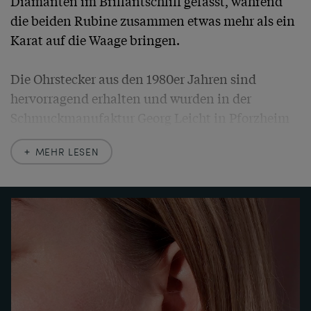
Diamanten im Brillantschliff gefasst, während 
die beiden Rubine zusammen etwas mehr als ein 
Karat auf die Waage bringen.

Die Ohrstecker aus den 1980er Jahren sind 
hervorragend erhalten und wurden in der 
Schmuckmanufaktur Georg Leicht in Pforzheim 
gefertigt. Ein unabhängiges Gutachten bestätigt 
MEHR LESEN
die Qualität der verwendeten Materialien.

Ein Paar in klarer Form und von zeitloser 
Schönheit, geschaffen, um dezent und dennoch 