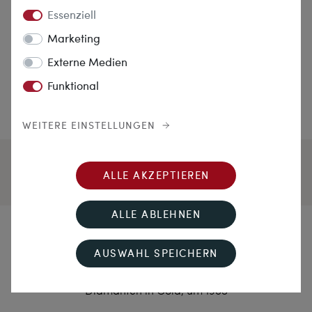
Essenziell
Marketing
Externe Medien
Funktional
WEITERE EINSTELLUNGEN
ALLE AKZEPTIEREN
ALLE ABLEHNEN
Funkelnde Umarmung
AUSWAHL SPEICHERN
Hochwertige vintage Ohrstecker mit Rubinen &
Diamanten in Gold, um 1985