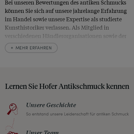
Bei unseren Bewertungen des antiken Schmucks
können Sie sich auf unsere jahrelange Erfahrung
im Handel sowie unsere Expertise als studierte
Kunsthistoriker verlassen. Als Mitglied in
verschiedenen Händlerorganisationen sowie der
britischen
Society of Jewellery Historians
haben
MEHR ERFAHREN
wir uns hier zu größter Exaktheit verpflichtet. In
unseren Beschreibungen weisen wir stets auch
auf etwaige Altersspuren und Defekte hin, die wir
auch in unseren Fotos nicht verbergen – damit
Lernen Sie Hofer Antikschmuck kennen
Sie, wenn unser Paket zu Ihnen kommt, keine
unangenehmen Überraschungen erleben
müssen.
Unsere Geschichte
So entstand unsere Leidenschaft für antiken Schmuck
Sollten Sie aus irgendeinem Grund doch einmal
nicht zufrieden sein, nehmen Sie bitte mit uns
Unser Team
Kontakt auf und wir finden umgehend eine