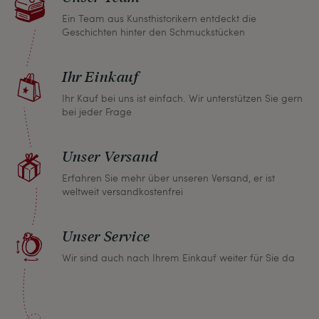
gemeinsame Lösung. Unabhängig davon können
Ein Team aus Kunsthistorikern entdeckt die
Geschichten hinter den Schmuckstücken
Sie innerhalb von einem Monat jeden Artikel
zurückgeben und wir erstatten Ihnen den vollen
Ihr Einkauf
Kaufpreis.
Ihr Kauf bei uns ist einfach. Wir unterstützen Sie gern
bei jeder Frage
Unser Versand
Erfahren Sie mehr über unseren Versand, er ist
weltweit versandkostenfrei
Unser Service
Wir sind auch nach Ihrem Einkauf weiter für Sie da