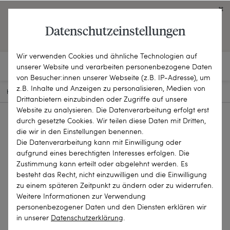
Click on the button to view English contents.
Datenschutzeinstellungen
OPEN ENGLISH WEBSITE
Wir verwenden Cookies und ähnliche Technologien auf
unserer Website und verarbeiten personenbezogene Daten
von Besucher:innen unserer Webseite (z.B. IP-Adresse), um
z.B. Inhalte und Anzeigen zu personalisieren, Medien von
HOME
SCHMUCKSTÜCKE
OHRRINGE
25-1702
Drittanbietern einzubinden oder Zugriffe auf unsere
Website zu analysieren. Die Datenverarbeitung erfolgt erst
durch gesetzte Cookies. Wir teilen diese Daten mit Dritten,
die wir in den Einstellungen benennen.
Die Datenverarbeitung kann mit Einwilligung oder
aufgrund eines berechtigten Interesses erfolgen. Die
Zustimmung kann erteilt oder abgelehnt werden. Es
besteht das Recht, nicht einzuwilligen und die Einwilligung
zu einem späteren Zeitpunkt zu ändern oder zu widerrufen.
Weitere Informationen zur Verwendung
personenbezogener Daten und den Diensten erklären wir
in unserer
Daten­schutz­erklärung
.