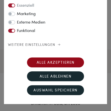
Essenziell
Marketing
Externe Medien
Funktional
WEITERE EINSTELLUNGEN
ALLE AKZEPTIEREN
ALLE ABLEHNEN
Sommersonnen
AUSWAHL SPEICHERN
Ungewöhnliche Ohrstecker mit 2,05 ct hellbraunen
Brillanten in Gold, um 2000