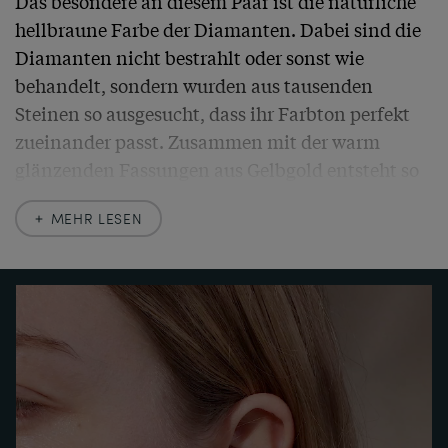
Das besondere an diesem Paar ist die natürliche 
hellbraune Farbe der Diamanten. Dabei sind die 
Diamanten nicht bestrahlt oder sonst wie 
behandelt, sondern wurden aus tausenden 
Steinen so ausgesucht, dass ihr Farbton perfekt 
zueinander passt. Zusammen mit der warm 
glänzenden Fassungen aus Gelbgold entsteht so 
ein ganz besonderer, warm funkelnder 
MEHR LESEN
Ohrschmuck.