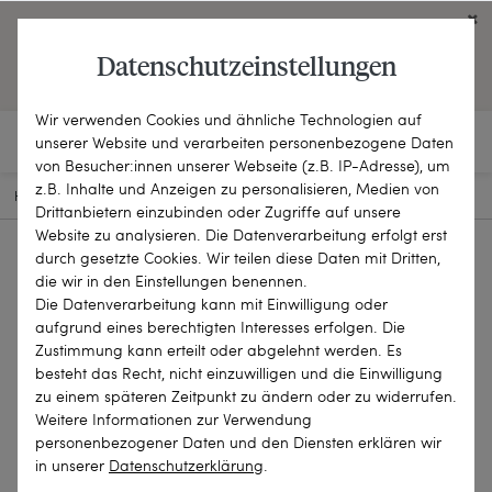
Click on the button to view English contents.
Datenschutzeinstellungen
OPEN ENGLISH WEBSITE
Wir verwenden Cookies und ähnliche Technologien auf
unserer Website und verarbeiten personenbezogene Daten
von Besucher:innen unserer Webseite (z.B. IP-Adresse), um
z.B. Inhalte und Anzeigen zu personalisieren, Medien von
HOME
SCHMUCKSTÜCKE
OHRRINGE
21-3755
Drittanbietern einzubinden oder Zugriffe auf unsere
Website zu analysieren. Die Datenverarbeitung erfolgt erst
durch gesetzte Cookies. Wir teilen diese Daten mit Dritten,
die wir in den Einstellungen benennen.
Die Datenverarbeitung kann mit Einwilligung oder
aufgrund eines berechtigten Interesses erfolgen. Die
Zustimmung kann erteilt oder abgelehnt werden. Es
besteht das Recht, nicht einzuwilligen und die Einwilligung
zu einem späteren Zeitpunkt zu ändern oder zu widerrufen.
Weitere Informationen zur Verwendung
personenbezogener Daten und den Diensten erklären wir
in unserer
Daten­schutz­erklärung
.