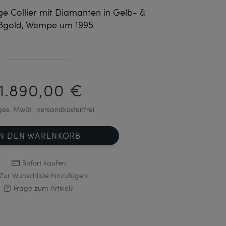
age Collier mit Diamanten in Gelb- &
ßgold, Wempe um 1995
11.890,00 €
 ges. MwSt., versandkostenfrei
IN DEN WARENKORB
Sofort kaufen
Zur Wunschliste hinzufügen
Frage zum Artikel?