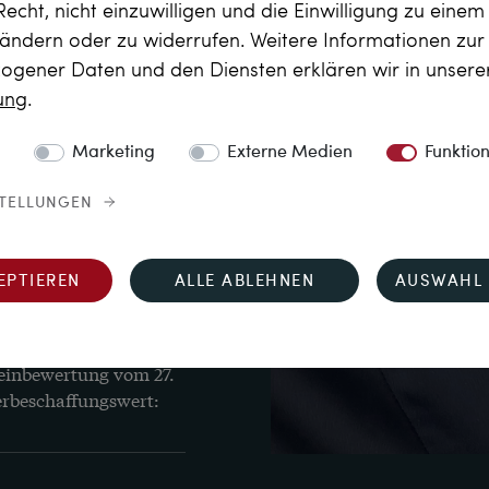
Recht, nicht einzuwilligen und die Einwilligung zu eine
“, „WEMPE“ sowie 
 ändern oder zu widerrufen. Weitere Informationen zu
gener Daten und den Diensten erklären wir in unser
rung
.
t, am Übergang zum 
Marketing
Externe Medien
Funktio
 1,1 cm breit
STELLUNGEN
EPTIEREN
ALLE ABLEHNEN
AUSWAHL 
 Gutachten der 
einbewertung vom 27. 
erbeschaffungswert: 