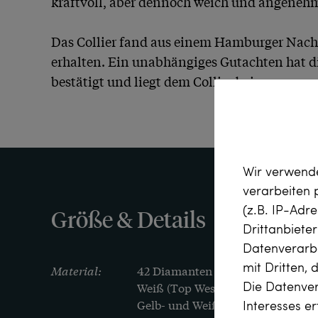
kraftvoll, aber dennoch weich und angenehm 
Das Collier fand aus einem Hamburger Nachlas
erhalten. Ein unabhängiges Gutachten hat die
bestätigt und liegt dem Collier bei.
Wir verwende
verarbeiten
(z.B. IP-Adr
Größe & Details
Drittanbiete
Datenverarbe
mit Dritten, 
Material:
42 Diamanten im Brillantschliff, zu
Die Datenver
Weiß (Top Wesselton, G), vvsi

Interesses e
Gelb- und Weißgold 750/000, ents