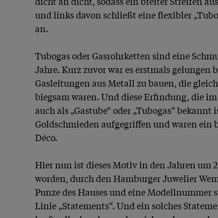
dicht an dicht, sodass ein breiter Streifen aus
und links davon schließt eine flexibler „Tub
an.

Tubogas oder Gasrohrketten sind eine Schmu
Jahre. Kurz zuvor war es erstmals gelungen b
Gasleitungen aus Metall zu bauen, die gleichze
biegsam waren. Und diese Erfindung, die im
auch als „Gastube“ oder „Tubogas“ bekannt i
Goldschmieden aufgegriffen und waren ein be
Déco.

Hier nun ist dieses Motiv in den Jahren um 2
worden, durch den Hamburger Juwelier Wempe.
Punze des Hauses und eine Modellnummer st
Linie „Statements“. Und ein solches Statemen