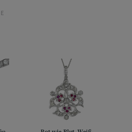
IE
ün
Rot wie Blut, Weiß