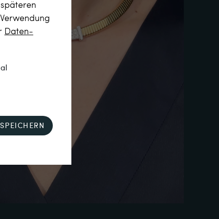
m späteren
r Verwendung
er
Daten­
nal
SPEICHERN