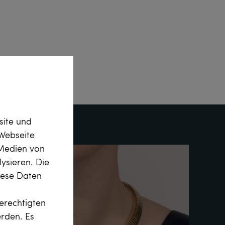
site und
Webseite
 Medien von
ysieren. Die
diese Daten
erechtigten
erden. Es