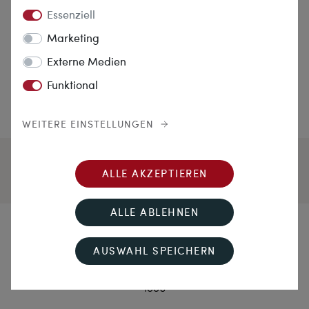
Essenziell
Marketing
Externe Medien
Funktional
WEITERE EINSTELLUNGEN
ALLE AKZEPTIEREN
ALLE ABLEHNEN
Sotto le Stelle
AUSWAHL SPEICHERN
Prachtvolle Brosche mit Naturperlen in Rotgold, um
1880