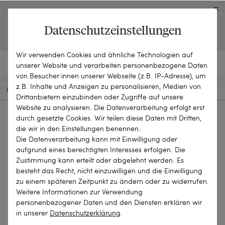
Click on the button to view English contents.
Datenschutzeinstellungen
OPEN ENGLISH WEBSITE
Wir verwenden Cookies und ähnliche Technologien auf
unserer Website und verarbeiten personenbezogene Daten
von Besucher:innen unserer Webseite (z.B. IP-Adresse), um
z.B. Inhalte und Anzeigen zu personalisieren, Medien von
HOME
SCHMUCKSTÜCKE
BROSCHEN & NADELN
23-2214
Drittanbietern einzubinden oder Zugriffe auf unsere
Website zu analysieren. Die Datenverarbeitung erfolgt erst
durch gesetzte Cookies. Wir teilen diese Daten mit Dritten,
die wir in den Einstellungen benennen.
Die Datenverarbeitung kann mit Einwilligung oder
aufgrund eines berechtigten Interesses erfolgen. Die
Zustimmung kann erteilt oder abgelehnt werden. Es
besteht das Recht, nicht einzuwilligen und die Einwilligung
zu einem späteren Zeitpunkt zu ändern oder zu widerrufen.
Weitere Informationen zur Verwendung
personenbezogener Daten und den Diensten erklären wir
in unserer
Daten­schutz­erklärung
.