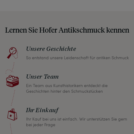
unseren Beschreibungen weisen wir stets auch
auf etwaige Altersspuren und Defekte hin, die wir
auch in unseren Fotos nicht verbergen – damit
Lernen Sie Hofer Antikschmuck kennen
Sie, wenn unser Paket zu Ihnen kommt, keine
unangenehmen Überraschungen erleben
müssen.
Unsere Geschichte
So entstand unsere Leidenschaft für antiken Schmuck
Sollten Sie aus irgendeinem Grund doch einmal
nicht zufrieden sein, nehmen Sie bitte mit uns
Unser Team
Kontakt auf und wir finden umgehend eine
gemeinsame Lösung. Unabhängig davon können
Ein Team aus Kunsthistorikern entdeckt die
Geschichten hinter den Schmuckstücken
Sie innerhalb von einem Monat jeden Artikel
zurückgeben und wir erstatten Ihnen den vollen
Ihr Einkauf
Kaufpreis.
Ihr Kauf bei uns ist einfach. Wir unterstützen Sie gern
bei jeder Frage