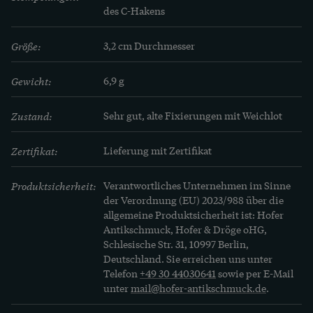
kleine Wunder der Natur. Der Preis für 
des C-Hakens
Naturperlen lag in den Jahren um 1900 etwa auf 
dem Niveau gleich großer Diamanten. Perlen für 
Größe:
3,2 cm Durchmesser
eine Halskette wurden meist aus Kostengründen 
Gewicht:
6,9 g
einzeln erworben und über viele Jahre 
gesammelt, bis ein vollständiger Strang 
Zustand:
Sehr gut, alte Fixierungen mit Weichlot
beisammen war.

Zertifikat:
Lieferung mit Zertifikat
Naturperlen sind stets wunderbare Unikate der 
Natur – und heute nur noch selten zu finden.
Produktsicherheit:
Verantwortliches Unternehmen im Sinne
der Verordnung (EU) 2023/988 über die
allgemeine Produktsicherheit ist: Hofer
Antikschmuck, Hofer & Dröge oHG,
Schlesische Str. 31, 10997 Berlin,
Deutschland. Sie erreichen uns unter
Telefon
+49 30 44030641
sowie per E-Mail
unter
mail@hofer-antikschmuck.de
.