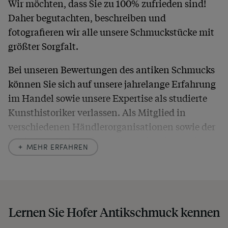
Wir möchten, dass Sie zu 100% zufrieden sind!
Daher begutachten, beschreiben und
fotografieren wir alle unsere Schmuckstücke mit
größter Sorgfalt.
Bei unseren Bewertungen des antiken Schmucks
können Sie sich auf unsere jahrelange Erfahrung
im Handel sowie unsere Expertise als studierte
Kunsthistoriker verlassen. Als Mitglied in
verschiedenen Händlerorganisationen sowie der
britischen
Society of Jewellery Historians
haben
MEHR ERFAHREN
wir uns hier zu größter Exaktheit verpflichtet. In
unseren Beschreibungen weisen wir stets auch
auf etwaige Altersspuren und Defekte hin, die wir
auch in unseren Fotos nicht verbergen – damit
Lernen Sie Hofer Antikschmuck kennen
Sie, wenn unser Paket zu Ihnen kommt, keine
unangenehmen Überraschungen erleben