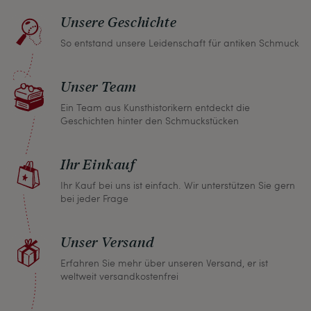
müssen.
Unsere Geschichte
So entstand unsere Leidenschaft für antiken Schmuck
Sollten Sie aus irgendeinem Grund doch einmal
nicht zufrieden sein, nehmen Sie bitte mit uns
Unser Team
Kontakt auf und wir finden umgehend eine
gemeinsame Lösung. Unabhängig davon können
Ein Team aus Kunsthistorikern entdeckt die
Geschichten hinter den Schmuckstücken
Sie innerhalb von einem Monat jeden Artikel
zurückgeben und wir erstatten Ihnen den vollen
Ihr Einkauf
Kaufpreis.
Ihr Kauf bei uns ist einfach. Wir unterstützen Sie gern
bei jeder Frage
Unser Versand
Erfahren Sie mehr über unseren Versand, er ist
weltweit versandkostenfrei