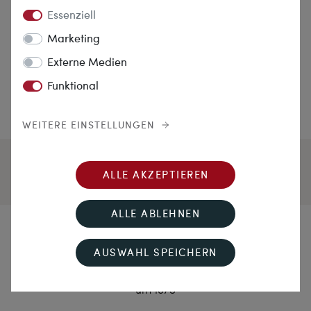
Essenziell
Marketing
Externe Medien
Funktional
WEITERE EINSTELLUNGEN
ALLE AKZEPTIEREN
ALLE ABLEHNEN
Englische Eleganz
AUSWAHL SPEICHERN
Antike Anstecknadel mit sog. „Essex Crystal“ in Gold,
um 1875