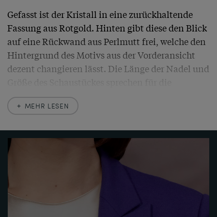
Gefasst ist der Kristall in eine zurückhaltende 
Fassung aus Rotgold. Hinten gibt diese den Blick 
auf eine Rückwand aus Perlmutt frei, welche den 
Hintergrund des Motivs aus der Vorderansicht 
dezent changieren lässt. Die Länge der Nadel und 
Größe des Schaustückes sprechen für die 
Ausführung in den Jahren um 1875; in späterer 
MEHR LESEN
Zeit waren die Anstecknadeln deutlich kleiner.

Ein auffallend schönes und seltenes Stück, das in 
bester Erhaltung bereit ist, erneut ein Revers zu 
schmücken.
MEHR ERFAHREN
Mehr Erfahren