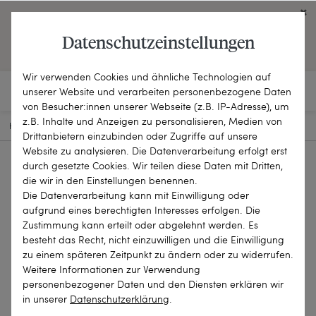
Click on the button to view English contents.
Datenschutzeinstellungen
OPEN ENGLISH WEBSITE
Wir verwenden Cookies und ähnliche Technologien auf
unserer Website und verarbeiten personenbezogene Daten
von Besucher:innen unserer Webseite (z.B. IP-Adresse), um
z.B. Inhalte und Anzeigen zu personalisieren, Medien von
HOME
SCHMUCKSTÜCKE
BROSCHEN & NADELN
18-2888
Drittanbietern einzubinden oder Zugriffe auf unsere
Website zu analysieren. Die Datenverarbeitung erfolgt erst
durch gesetzte Cookies. Wir teilen diese Daten mit Dritten,
die wir in den Einstellungen benennen.
Die Datenverarbeitung kann mit Einwilligung oder
aufgrund eines berechtigten Interesses erfolgen. Die
Zustimmung kann erteilt oder abgelehnt werden. Es
besteht das Recht, nicht einzuwilligen und die Einwilligung
zu einem späteren Zeitpunkt zu ändern oder zu widerrufen.
Weitere Informationen zur Verwendung
personenbezogener Daten und den Diensten erklären wir
in unserer
Daten­schutz­erklärung
.