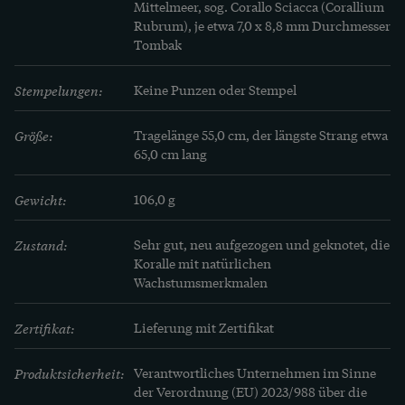
angeordnet. Es handelt sich um zu kleinen 
Mittelmeer, sog. Corallo Sciacca (Corallium 
Tönnchen geschnittene Korallen aus den Jahren 
Rubrum), je etwa 7,0 x 8,8 mm Durchmesser

Tombak
um 1900 mit dem charakteristischen Lachston, 
der die „Corallo Sciacca“ so begehrenswert macht. 
Stempelungen:
Keine Punzen oder Stempel
Die Stränge sind im Verlauf angeordnet, das 
heißt, sie werden zur Mitte hin dicker. Die 
Größe:
Tragelänge 55,0 cm, der längste Strang etwa 
Korallen zeigen eine schöne Farbvariation aus 
65,0 cm lang
helleren und dunkleren Lachstönen sowie einige 
Gewicht:
106,0 g
natürliche Wachstumsspuren. Der große 
Halsschmuck, den wir neu aufziehen und knoten 
Zustand:
Sehr gut, neu aufgezogen und geknotet, die 
ließen, wird von seiner originalen Schließe aus 
Koralle mit natürlichen 
Tombak gehalten. Ein prachtvolles 
Wachstumsmerkmalen
Schmuckstück mit ganz eigener Geschichte!
Zertifikat:
Lieferung mit Zertifikat
Produktsicherheit:
Verantwortliches Unternehmen im Sinne
der Verordnung (EU) 2023/988 über die