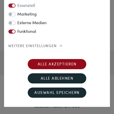
Essenziell
Marketing
Externe Medien
Funktional
WEITERE EINSTELLUNGEN
ALLE AKZEPTIEREN
ALLE ABLEHNEN
Ferdinands Vermächtnis
AUSWAHL SPEICHERN
Ungewöhnliches Collier aus vier Reihen „Corallo
Sciacca“, Italien um 1900