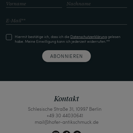
Hiermit bestätige ich, dass ich die
Daten­schutz­erklärung
gelesen
habe. Meine Einwilligung kann ich jederzeit widerrufen.**
ABONNIEREN
Kontakt
Schlesische Straße 31, 10997 Berlin
+49 30 44030641
mail@hofer-antikschmuck.de