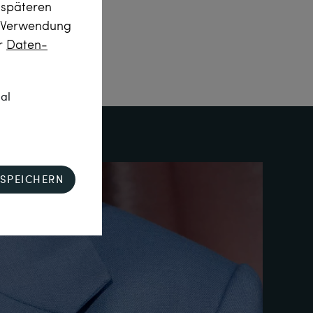
m späteren
r Verwendung
er
Daten­
nal
SPEICHERN