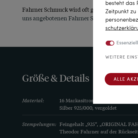
besteht das 
Fahrner Schmuck wird oft gesammelt. 
Entdec
Zeitpunkt zu
uns angebotenen Fahrner Schmuckstücke an d
personenbezo
schutz­erklä
Essenziell
WEITERE EIN
Größe & Details
ALLE AKZ
Material:
16 Markasitrosen, max. 1,5 mm D
Silber 925/000, vergoldet
Stempelungen:
Feingehalt „925“, „ORIGINAL FAH
Theodor Fahrner auf der Rücksei