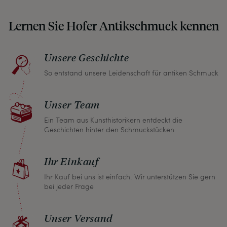
auch in unseren Fotos nicht verbergen – damit
Lernen Sie Hofer Antikschmuck kennen
Sie, wenn unser Paket zu Ihnen kommt, keine
unangenehmen Überraschungen erleben
müssen.
Unsere Geschichte
So entstand unsere Leidenschaft für antiken Schmuck
Sollten Sie aus irgendeinem Grund doch einmal
nicht zufrieden sein, nehmen Sie bitte mit uns
Unser Team
Kontakt auf und wir finden umgehend eine
gemeinsame Lösung. Unabhängig davon können
Ein Team aus Kunsthistorikern entdeckt die
Geschichten hinter den Schmuckstücken
Sie innerhalb von einem Monat jeden Artikel
zurückgeben und wir erstatten Ihnen den vollen
Ihr Einkauf
Kaufpreis.
Ihr Kauf bei uns ist einfach. Wir unterstützen Sie gern
bei jeder Frage
Unser Versand