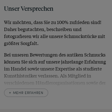
Unser Versprechen
Wir möchten, dass Sie zu 100% zufrieden sind!
Daher begutachten, beschreiben und
fotografieren wir alle unsere Schmuckstücke mit
größter Sorgfalt.
Bei unseren Bewertungen des antiken Schmucks
können Sie sich auf unsere jahrelange Erfahrung
im Handel sowie unsere Expertise als studierte
Kunsthistoriker verlassen. Als Mitglied in
verschiedenen Händlerorganisationen sowie der
britischen
Society of Jewellery Historians
haben
MEHR ERFAHREN
wir uns hier zu größter Exaktheit verpflichtet. In
unseren Beschreibungen weisen wir stets auch
auf etwaige Altersspuren und Defekte hin, die wir