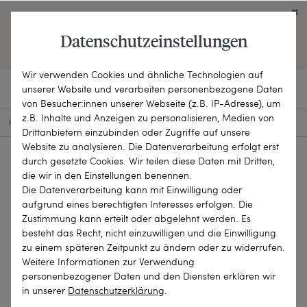
Click on the button to view English contents.
Datenschutzeinstellungen
OPEN ENGLISH WEBSITE
Wir verwenden Cookies und ähnliche Technologien auf
unserer Website und verarbeiten personenbezogene Daten
von Besucher:innen unserer Webseite (z.B. IP-Adresse), um
z.B. Inhalte und Anzeigen zu personalisieren, Medien von
HOME
SCHMUCKSTÜCKE
KETTEN & COLLIERS
22-2829
Drittanbietern einzubinden oder Zugriffe auf unsere
Website zu analysieren. Die Datenverarbeitung erfolgt erst
durch gesetzte Cookies. Wir teilen diese Daten mit Dritten,
die wir in den Einstellungen benennen.
Die Datenverarbeitung kann mit Einwilligung oder
aufgrund eines berechtigten Interesses erfolgen. Die
Zustimmung kann erteilt oder abgelehnt werden. Es
besteht das Recht, nicht einzuwilligen und die Einwilligung
zu einem späteren Zeitpunkt zu ändern oder zu widerrufen.
Weitere Informationen zur Verwendung
personenbezogener Daten und den Diensten erklären wir
in unserer
Daten­schutz­erklärung
.