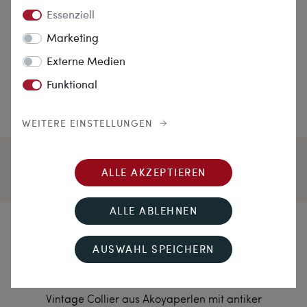
Essenziell
Marketing
Externe Medien
Funktional
WEITERE EINSTELLUNGEN
ALLE AKZEPTIEREN
ALLE ABLEHNEN
Schätze der See und der
AUSWAHL SPEICHERN
Erde
Vintage Collier aus Akoyaperlen mit antiker