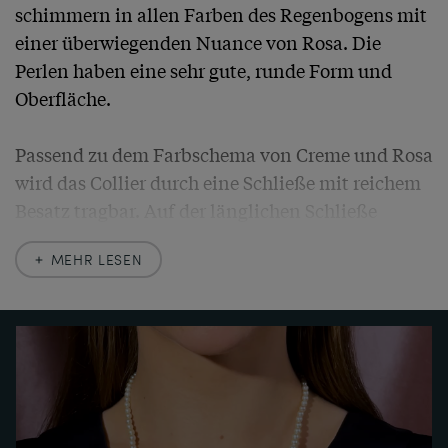
schimmern in allen Farben des Regenbogens mit 
einer überwiegenden Nuance von Rosa. Die 
Perlen haben eine sehr gute, runde Form und 
Oberfläche.

Passend zu dem Farbschema von Creme und Rosa 
wird das Collier durch eine Schließe mit reichem 
Besatz tragbar. Auf der länglichen Schließe 
gesellen sich zu einem Diamanten im Altschliff 
MEHR LESEN
zwei natürliche und unbehandelte Rubine aus 
Burma. Die Schließe mit der Schauseite aus 
Platin und den feinen Millegriffes entstand um 
1910, vor Erfindung der Zuchtperle; die Perlen 
wurden einige Dekaden später ergänzt.

Wir haben das Collier neu aufziehen und knoten 