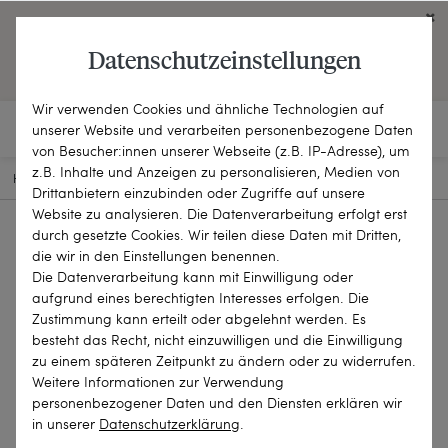
Click on the button to view English contents.
Datenschutzeinstellungen
OPEN ENGLISH WEBSITE
Wir verwenden Cookies und ähnliche Technologien auf
unserer Website und verarbeiten personenbezogene Daten
von Besucher:innen unserer Webseite (z.B. IP-Adresse), um
z.B. Inhalte und Anzeigen zu personalisieren, Medien von
HOME
SCHMUCKSTÜCKE
KETTEN & COLLIERS
22-1082
Drittanbietern einzubinden oder Zugriffe auf unsere
Website zu analysieren. Die Datenverarbeitung erfolgt erst
durch gesetzte Cookies. Wir teilen diese Daten mit Dritten,
die wir in den Einstellungen benennen.
Die Datenverarbeitung kann mit Einwilligung oder
aufgrund eines berechtigten Interesses erfolgen. Die
Zustimmung kann erteilt oder abgelehnt werden. Es
besteht das Recht, nicht einzuwilligen und die Einwilligung
zu einem späteren Zeitpunkt zu ändern oder zu widerrufen.
Weitere Informationen zur Verwendung
personenbezogener Daten und den Diensten erklären wir
in unserer
Daten­schutz­erklärung
.