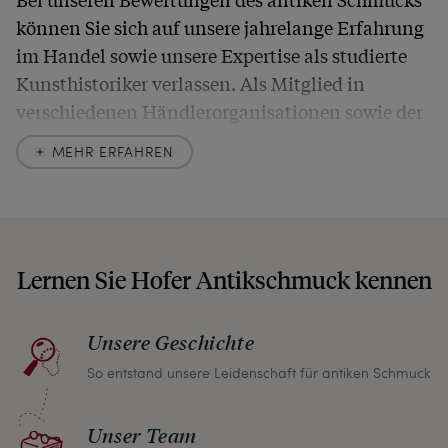
können Sie sich auf unsere jahrelange Erfahrung
im Handel sowie unsere Expertise als studierte
Kunsthistoriker verlassen. Als Mitglied in
verschiedenen Händlerorganisationen sowie der
britischen
Society of Jewellery Historians
haben
MEHR ERFAHREN
wir uns hier zu größter Exaktheit verpflichtet. In
unseren Beschreibungen weisen wir stets auch
auf etwaige Altersspuren und Defekte hin, die wir
auch in unseren Fotos nicht verbergen – damit
Lernen Sie Hofer Antikschmuck kennen
Sie, wenn unser Paket zu Ihnen kommt, keine
unangenehmen Überraschungen erleben
müssen.
Unsere Geschichte
So entstand unsere Leidenschaft für antiken Schmuck
Sollten Sie aus irgendeinem Grund doch einmal
nicht zufrieden sein, nehmen Sie bitte mit uns
Unser Team
Kontakt auf und wir finden umgehend eine