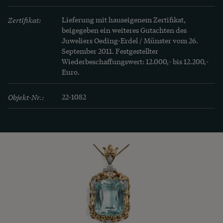
wurden die Schmuckstücke voluminöser, viel 
Zertifikat:
Lieferung mit hauseigenem Zertifikat, 
Schmuck in Gelbgold entstand, und hier und da 
beigegeben ein weiteres Gutachten des 
mischte sich mit modernen Formen die eine oder 
Juweliers Oeding-Erdel / Münster vom 26. 
September 2011. Festgestellter 
andere Reminiszenz an das Biedermeier. Als 
Wiederbeschaffungswert: 12.000,- bis 12.200,- 
Sinnbild der „guten alten Zeit“ kamen hierbei 
Euro.
auch die Formen des sogenannten Schaumgolds 
wieder in Mode.
Objekt-Nr.:
22-1082