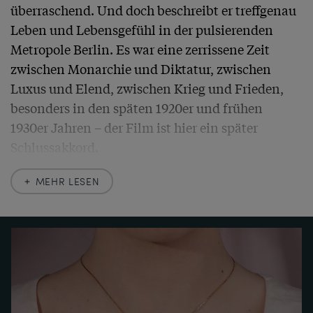
überraschend. Und doch beschreibt er treffgenau 
Leben und Lebensgefühl in der pulsierenden 
Metropole Berlin. Es war eine zerrissene Zeit 
zwischen Monarchie und Diktatur, zwischen 
Luxus und Elend, zwischen Krieg und Frieden, 
besonders in den späten 1920er und frühen 
1930er Jahren – der Film ist hier ein später 
Schlussakkord.

MEHR LESEN
Der hier vorliegende prachtvolle Anhänger ist ein 
kostbares Zeugnis dieser Welt, die versuchte, im 
Feiern sich selbst zu vergessen. Ein 
atemberaubender Aquamarin wird von einer 
Fassung aus Gold mit Diamantbesatz furios 
präsentiert. Der große, klare Stein zeigt ein 
intensives, leicht türkis gefärbtes Meeresblau 