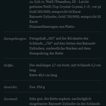
ca. 0,16 ct, Weiß (Wesselton, H) - Leicht 
Durch die veränderte Farbigkeit und die 
getöntes Weiß (Top Crystal-Crystal, I–J) , vsi-pi

kraftvollen, voluminösen Details, die an Formen 
Gold 585/000, entspricht 14 Karat

des Biedermeier erinnern, entsteht in den 1930er 
Bajonett-Zylinder, Gold 750/000, entspricht 18 
Karat 

Jahren nun jedoch ein ganz anderer Eindruck: Es 
Diamantfassungen aus Platin
ist ein Schmuckstück das verzaubern will und 
entführen aus der Gegenwart in eine 
Stempelungen:
Feingehalt „585“ auf der Rückseite der 
romantische, märchenvolle Gegenwelt. Und seien 
Schlaufe, „750“ auf den Seiten des Bajonett-
Zylinders, undeutliche Marken auf dem 
wir ehrlich: Wer möchte diesen Traum nicht hin 
Stempelring der Kette
und wieder auch einmal träumen?
MEHR ERFAHREN
Größe:
Der Anhänger 2,7 cm breit, mit Schlaufe 5,2 cm 
lang

Mehr Erfahren
Kette 40,5 cm lang
Schmuck des späten Art Déco besinnt sich wieder 
Gewicht:
Zus. 19,6 g
mehr auf die Geschichte der Kunst, als dies die 
kühle und modernistische Formensprache der 
Zustand:
Sehr gut, die Kette ergänzt, nachträglich 
eingebauter Bajonett-Zylinder in der Schlaufe
1920er Jahre tat. Mit dem neuen Jahrzehnt 