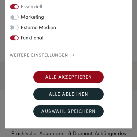
Essenziell
Marketing
Externe Medien
Funktional
WEITERE EINSTELLUNGEN
ALLE AKZEPTIEREN
ALLE ABLEHNEN
Wenn die Bürger schlafen
AUSWAHL SPEICHERN
geh’n...
Prachtvoller Aquamarin- & Diamant-Anhänger des