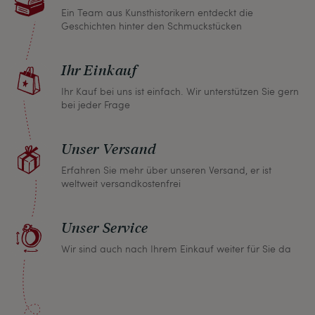
gemeinsame Lösung. Unabhängig davon können
Ein Team aus Kunsthistorikern entdeckt die
Geschichten hinter den Schmuckstücken
Sie innerhalb von einem Monat jeden Artikel
zurückgeben und wir erstatten Ihnen den vollen
Ihr Einkauf
Kaufpreis.
Ihr Kauf bei uns ist einfach. Wir unterstützen Sie gern
bei jeder Frage
Unser Versand
Erfahren Sie mehr über unseren Versand, er ist
weltweit versandkostenfrei
Unser Service
Wir sind auch nach Ihrem Einkauf weiter für Sie da