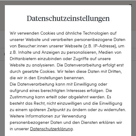
Click on the button to view English contents.
Datenschutzeinstellungen
OPEN ENGLISH WEBSITE
Wir verwenden Cookies und ähnliche Technologien auf
unserer Website und verarbeiten personenbezogene Daten
von Besucher:innen unserer Webseite (z.B. IP-Adresse), um
z.B. Inhalte und Anzeigen zu personalisieren, Medien von
HOME
SCHMUCKSTÜCKE
BROSCHEN & NADELN
22-0709
Drittanbietern einzubinden oder Zugriffe auf unsere
Website zu analysieren. Die Datenverarbeitung erfolgt erst
durch gesetzte Cookies. Wir teilen diese Daten mit Dritten,
die wir in den Einstellungen benennen.
Die Datenverarbeitung kann mit Einwilligung oder
aufgrund eines berechtigten Interesses erfolgen. Die
Zustimmung kann erteilt oder abgelehnt werden. Es
besteht das Recht, nicht einzuwilligen und die Einwilligung
zu einem späteren Zeitpunkt zu ändern oder zu widerrufen.
Weitere Informationen zur Verwendung
personenbezogener Daten und den Diensten erklären wir
in unserer
Daten­schutz­erklärung
.