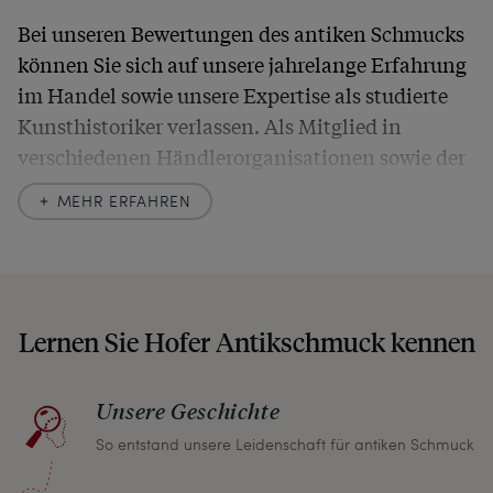
Bei unseren Bewertungen des antiken Schmucks
können Sie sich auf unsere jahrelange Erfahrung
im Handel sowie unsere Expertise als studierte
Kunsthistoriker verlassen. Als Mitglied in
verschiedenen Händlerorganisationen sowie der
britischen
Society of Jewellery Historians
haben
MEHR ERFAHREN
wir uns hier zu größter Exaktheit verpflichtet. In
unseren Beschreibungen weisen wir stets auch
auf etwaige Altersspuren und Defekte hin, die wir
auch in unseren Fotos nicht verbergen – damit
Lernen Sie Hofer Antikschmuck kennen
Sie, wenn unser Paket zu Ihnen kommt, keine
unangenehmen Überraschungen erleben
müssen.
Unsere Geschichte
So entstand unsere Leidenschaft für antiken Schmuck
Sollten Sie aus irgendeinem Grund doch einmal
nicht zufrieden sein, nehmen Sie bitte mit uns