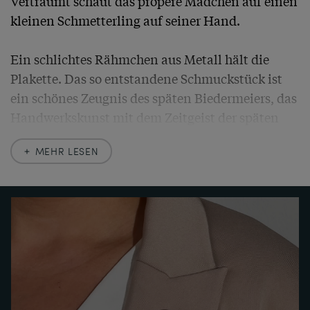
Verträumt schaut das propere Mädchen auf einen 
kleinen Schmetterling auf seiner Hand.

Ein schlichtes Rähmchen aus Metall hält die 
Plakette. Das so entstandene Schmuckstück ist 
ein schönes Zeugnis des späten Biedermeiers, das 
Handwerkskunst mit dem Zeitgeist der späten 
Romantik verbindet.
MEHR LESEN
MEHR ERFAHREN
Mehr Erfahren
Um die Mitte des 19. Jahrhunderts herum fand 
ein neues Material Eingang in den Schmuck: das 
Porzellan. So neu war es eigentlich gar nicht, war 
das europäische Porzellan doch bereits zu Anfang 
des 18. Jahrhunderts erfunden worden – doch war 