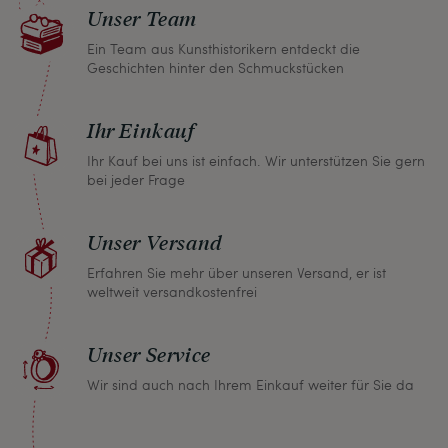
Unser Team
Kontakt auf und wir finden umgehend eine
gemeinsame Lösung. Unabhängig davon können
Ein Team aus Kunsthistorikern entdeckt die
Geschichten hinter den Schmuckstücken
Sie innerhalb von einem Monat jeden Artikel
zurückgeben und wir erstatten Ihnen den vollen
Ihr Einkauf
Kaufpreis.
Ihr Kauf bei uns ist einfach. Wir unterstützen Sie gern
bei jeder Frage
Unser Versand
Erfahren Sie mehr über unseren Versand, er ist
weltweit versandkostenfrei
Unser Service
Wir sind auch nach Ihrem Einkauf weiter für Sie da