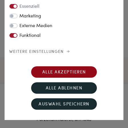
Essenziell
Marketing
Externe Medien
Funktional
WEITERE EINSTELLUNGEN
ALLE AKZEPTIEREN
ALLE ABLEHNEN
Ein Herz für Kinder
AUSWAHL SPEICHERN
Anrührende Biedermeier-Brosche mit
Porzellanmalerei, um 1845