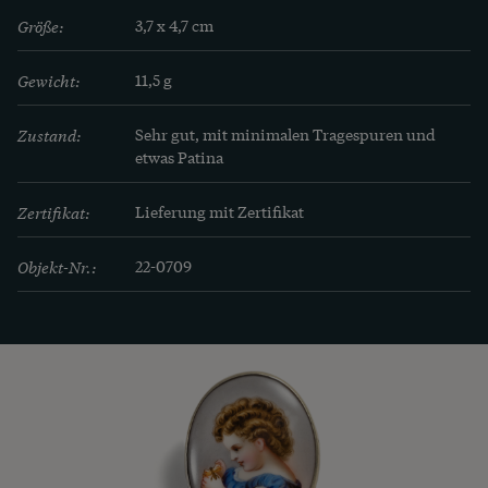
Schmuckhersteller oder Privatleute ihr Gehalt 
Größe:
3,7 x 4,7 cm
aufbesserten.
Gewicht:
11,5 g
Zustand:
Sehr gut, mit minimalen Tragespuren und 
etwas Patina
Zertifikat:
Lieferung mit Zertifikat
Objekt-Nr.:
22-0709