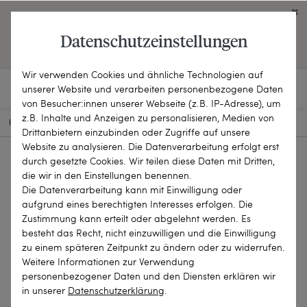
Click on the button to view English contents.
Datenschutzeinstellungen
OPEN ENGLISH WEBSITE
Wir verwenden Cookies und ähnliche Technologien auf
unserer Website und verarbeiten personenbezogene Daten
von Besucher:innen unserer Webseite (z.B. IP-Adresse), um
z.B. Inhalte und Anzeigen zu personalisieren, Medien von
HOME
SCHMUCKSTÜCKE
KETTEN & COLLIERS
23-2167
Drittanbietern einzubinden oder Zugriffe auf unsere
Website zu analysieren. Die Datenverarbeitung erfolgt erst
durch gesetzte Cookies. Wir teilen diese Daten mit Dritten,
die wir in den Einstellungen benennen.
Die Datenverarbeitung kann mit Einwilligung oder
aufgrund eines berechtigten Interesses erfolgen. Die
Zustimmung kann erteilt oder abgelehnt werden. Es
besteht das Recht, nicht einzuwilligen und die Einwilligung
zu einem späteren Zeitpunkt zu ändern oder zu widerrufen.
Weitere Informationen zur Verwendung
personenbezogener Daten und den Diensten erklären wir
in unserer
Daten­schutz­erklärung
.