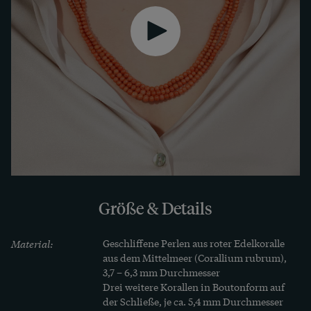
durch ihre originale Schließe aus vergoldetem 
Tombak tragbar. Ein Sicherungskettchen gibt 
zusätzlich zu der Schließe Sicherheit.

Zitat aus Jeanette Bramer: „Begleitgedichte zu 
Gegenständen aus des Goldschmieds edler 
Werkstatt“, 
Deutsche Goldschmiede Zeitung
, Nr. 15 
1910, S. 136.
Größe & Details
Material:
Geschliffene Perlen aus roter Edelkoralle 
aus dem Mittelmeer (Corallium rubrum), 
3,7 – 6,3 mm Durchmesser

Drei weitere Korallen in Boutonform auf 
der Schließe, je ca. 5,4 mm Durchmesser 
