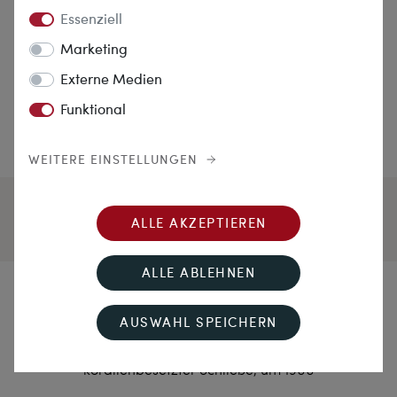
Essenziell
Marketing
Externe Medien
Funktional
WEITERE EINSTELLUNGEN
ALLE AKZEPTIEREN
ALLE ABLEHNEN
Rot Geäst aus Meerestiefen
AUSWAHL SPEICHERN
Dreireihiges Collier aus Lachskoralle mit
korallenbesetzter Schließe, um 1900