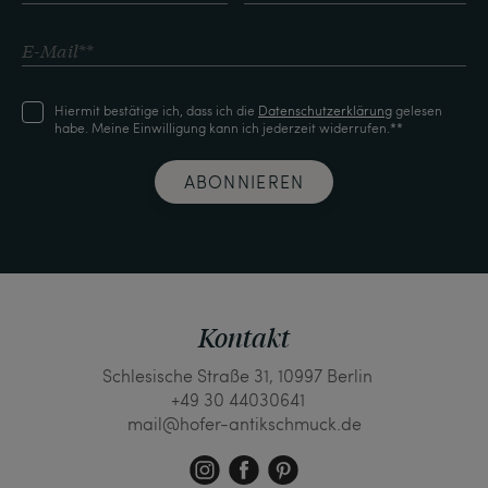
Hiermit bestätige ich, dass ich die
Daten­schutz­erklärung
gelesen
habe. Meine Einwilligung kann ich jederzeit widerrufen.**
ABONNIEREN
Kontakt
Schlesische Straße 31, 10997 Berlin
+49 30 44030641
mail@hofer-antikschmuck.de