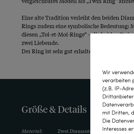
vergleichbares Modell als „Twin Ring“ anbiete
Eine alte Tradition verleiht den beiden Diam
Rings zudem eine symbolische Bedeutung: M
diesen „Toi-et-Moi-Ringe“ – die beiden Steine
zwei Liebende.

Der Ring ist sehr gut erhalten und fand aus 
Wir verwende
verarbeiten
(z.B. IP-Adr
Drittanbiete
Datenverarbe
Größe & Details
mit Dritten, 
Die Datenver
Interesses e
Material:
Zwei Diamanten im Brillantschliff, 