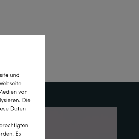
site und
Webseite
 Medien von
ysieren. Die
diese Daten
erechtigten
erden. Es