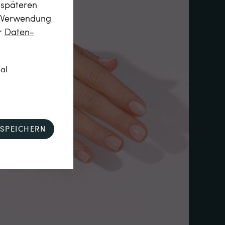
m späteren
r Verwendung
er
Daten­
nal
SPEICHERN