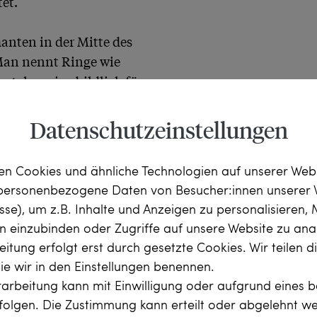
t.

anten in der Mitte des 
an nennt Ringe wie 
 stehen sinnbildlich für 
Düsseldorf zu uns.
Datenschutzeinstellungen
n Cookies und ähnliche Technologien auf unserer Web
 personenbezogene Daten von Besucher:innen unserer 
esse), um z.B. Inhalte und Anzeigen zu personalisieren,
rn einzubinden oder Zugriffe auf unsere Website zu anal
itung erfolgt erst durch gesetzte Cookies. Wir teilen 
die wir in den Einstellungen benennen.
arbeitung kann mit Einwilligung oder aufgrund eines b
rfolgen. Die Zustimmung kann erteilt oder abgelehnt w
zus. ca. 0,44 ct, 