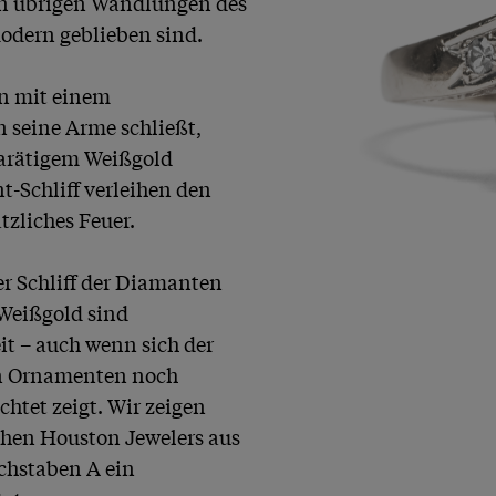
n übrigen Wandlungen des 
odern geblieben sind.

n mit einem 
seine Arme schließt, 
-karätigem Weißgold 
-Schliff verleihen den 
liches Feuer.

r Schliff der Diamanten 
Weißgold sind 
it – auch wenn sich der 
en Ornamenten noch 
htet zeigt. Wir zeigen 
chen Houston Jewelers aus 
chstaben A ein 