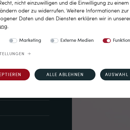
Recht, nicht einzuwilligen und die Einwilligung zu eine
i

 ändern oder zu widerrufen. Weitere Informationen zu
. ca. 0,20 ct, Weiß 
gener Daten und den Diensten erklären wir in unser
Karat
rung
.
 undeutliche 
Marketing
Externe Medien
Funktio
chiene
STELLUNGEN
EPTIEREN
ALLE ABLEHNEN
AUSWAHL 
. ca. UK P½, US 7¾