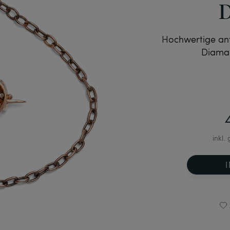
D
Hochwertige ant
Diaman
inkl.