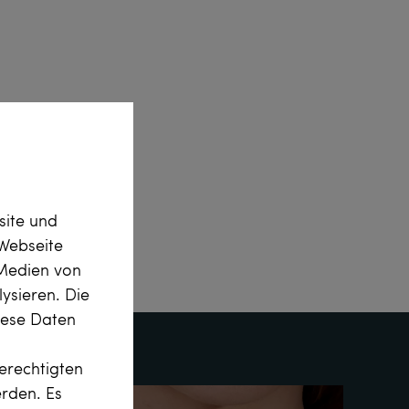
site und
Webseite
 Medien von
ysieren. Die
diese Daten
erechtigten
erden. Es