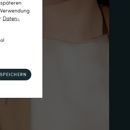
m späteren
r Verwendung
er
Daten­
nal
SPEICHERN