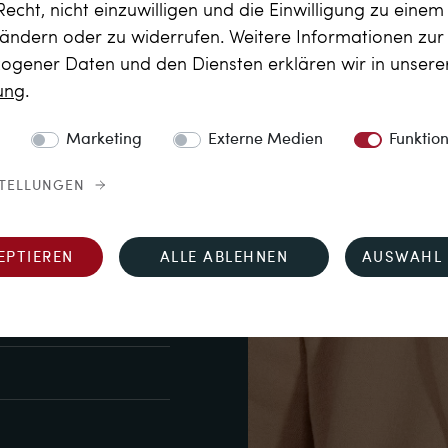
Recht, nicht einzuwilligen und die Einwilligung zu eine
 ändern oder zu widerrufen. Weitere Informationen zu
gener Daten und den Diensten erklären wir in unser
Old European Cut), 
rung
.
on, H) – Getöntes Weiß+ 
4 Karat
Marketing
Externe Medien
Funktio
STELLUNGEN
“, auf der Außenseite 
“
EPTIEREN
ALLE ABLEHNEN
AUSWAHL 