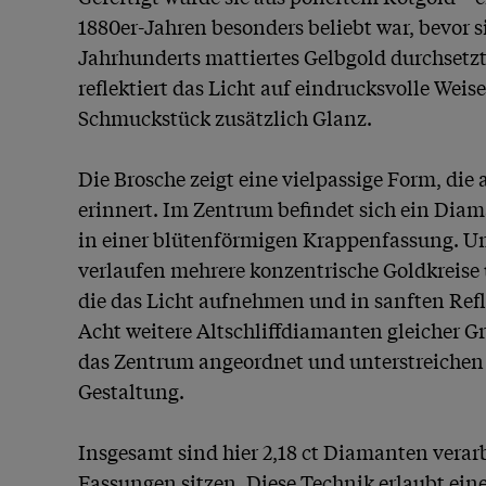
1880er-Jahren besonders beliebt war, bevor s
Jahrhunderts mattiertes Gelbgold durchsetzte
reflektiert das Licht auf eindrucksvolle Weis
Schmuckstück zusätzlich Glanz.

Die Brosche zeigt eine vielpassige Form, die an
erinnert. Im Zentrum befindet sich ein Diaman
in einer blütenförmigen Krappenfassung. Um
verlaufen mehrere konzentrische Goldkreise u
die das Licht aufnehmen und in sanften Refl
Acht weitere Altschliffdiamanten gleicher G
das Zentrum angeordnet und unterstreichen 
Gestaltung.

Insgesamt sind hier 2,18 ct Diamanten verarbe
Fassungen sitzen. Diese Technik erlaubt ein