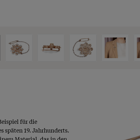
ispiel für die 
 späten 19. Jahrhunderts. 
inem Material, das in den 