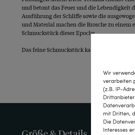
und betont das Feuer und die Lebendigkeit der
Ausführung der Schliffe sowie die ausgewog
und Material machen die Brosche zu einem e
Schmuckstück dieser Epoche.

Das feine Schmuckstück kam aus Berlin-Char
Wir verwende
verarbeiten
(z.B. IP-Adr
Drittanbiete
Datenverarbe
mit Dritten, 
Die Datenver
Interesses e
Größe & Details