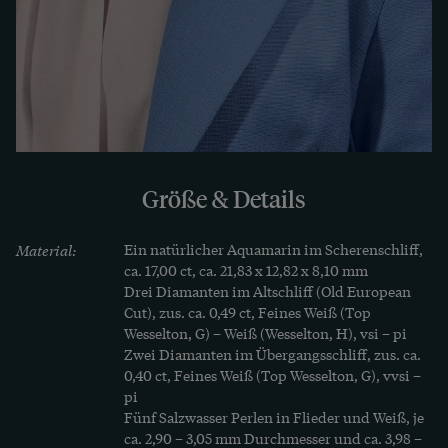
dieser mit Ornamenten der Natur sowie Perlen 
und Diamanten, die den Aquamarin 
unterstützen, ohne ihm die Show zu stehlen.

Die vielen Details sind ausgewogen gewählt, und 
die Brosche überzeugt durch das hohe 
handwerkliche Geschick und Können, mit dem 
Größe & Details
sie einst vor etwa 90 Jahren in Deutschland 
entstanden ist.
Material:
Ein natürlicher Aquamarin im Scherenschliff, 
MEHR ERFAHREN
ca. 17,00 ct, ca. 21,83 x 12,82 x 8,10 mm

Drei Diamanten im Altschliff (Old European 
Mehr Erfahren
Cut), zus. ca. 0,49 ct, Feines Weiß (Top 
Wesselton, G) – Weiß (Wesselton, H), vsi – pi

Zwei Diamanten im Übergangsschliff, zus. ca. 
Die Granulation ist eine ursprünglich etruskische 
0,40 ct, Feines Weiß (Top Wesselton, G), vvsi – 
Goldschmiedetechnik. Dabei werden kleinste 
pi

Gold- oder Silberkügelchen auf ein Edelmetall so 
Fünf Salzwasser Perlen in Flieder und Weiß, je 
ca. 2,90 – 3,05 mm Durchmesser und ca. 3,98 – 
aufgelötet, dass sie nur an ihren jeweiligen 