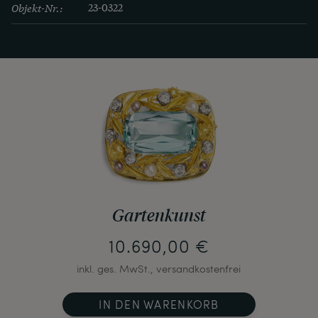
Objekt-Nr.:
23-0322
Essen mit der Fertigung von Granulationen auf 
hohem gestalterischen Niveau. Die 
Privatsammlung Treskows ist heute im Museum 
für Angewandte Kunst in Köln zu bewundern, 
und auch die Staatliche Antikensammlung in 
München stellt eine Vielzahl von 
Schmuckstücken mit Granulationen aus.
Gartenkunst
10.690,00 €
inkl. ges. MwSt., versandkostenfrei
IN DEN WARENKORB