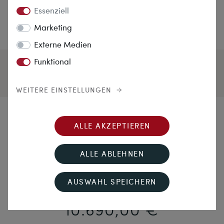
Essenziell
Marketing
Externe Medien
Funktional
WEITERE EINSTELLUNGEN
Gartenkunst
ALLE AKZEPTIEREN
Antike Brosche mit Aquamarin, Diamanten & Perlen
ALLE ABLEHNEN
in Gold, Deutschland um 1935
AUSWAHL SPEICHERN
10.690,00 €