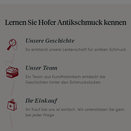
auf etwaige Altersspuren und Defekte hin, die wir
auch in unseren Fotos nicht verbergen – damit
Lernen Sie Hofer Antikschmuck kennen
Sie, wenn unser Paket zu Ihnen kommt, keine
unangenehmen Überraschungen erleben
müssen.
Unsere Geschichte
So entstand unsere Leidenschaft für antiken Schmuck
Sollten Sie aus irgendeinem Grund doch einmal
nicht zufrieden sein, nehmen Sie bitte mit uns
Unser Team
Kontakt auf und wir finden umgehend eine
gemeinsame Lösung. Unabhängig davon können
Ein Team aus Kunsthistorikern entdeckt die
Geschichten hinter den Schmuckstücken
Sie innerhalb von einem Monat jeden Artikel
zurückgeben und wir erstatten Ihnen den vollen
Ihr Einkauf
Kaufpreis.
Ihr Kauf bei uns ist einfach. Wir unterstützen Sie gern
bei jeder Frage