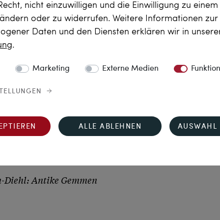
Recht, nicht einzuwilligen und die Einwilligung zu eine
 ändern oder zu widerrufen. Weitere Informationen zu
iges Gold gefasst und mit 
gener Daten und den Diensten erklären wir in unser
r besten Rubinen 
rung
.
tattung des Bandes der 
ke. Gemeinsam mit der 
Marketing
Externe Medien
Funktio
n Schmuckstück, das alle 
STELLUNGEN
schweres und wertvolles 
n den Materialien und der 
r, wenn das Band getragen 
EPTIEREN
ALLE ABLEHNEN
AUSWAHL 
ugt, das immer wieder an 
rinnert.

n-Diehl: Antike Gemmen 