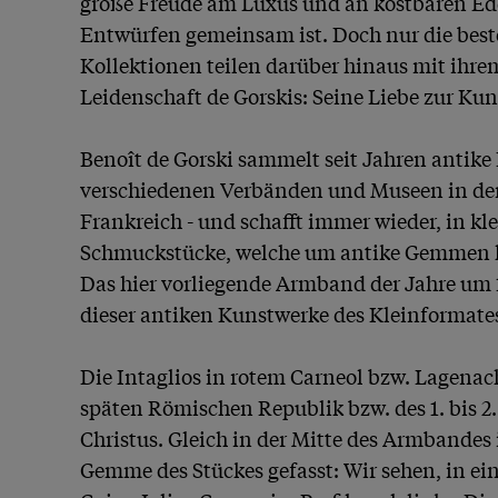
große Freude am Luxus und an kostbaren Edel
Entwürfen gemeinsam ist. Doch nur die beste
Kollektionen teilen darüber hinaus mit ihrem
Leidenschaft de Gorskis: Seine Liebe zur Kuns
Benoît de Gorski sammelt seit Jahren antike K
verschiedenen Verbänden und Museen in der
Frankreich - und schafft immer wieder, in kle
Schmuckstücke, welche um antike Gemmen he
Das hier vorliegende Armband der Jahre um 1
dieser antiken Kunstwerke des Kleinformates
Die Intaglios in rotem Carneol bzw. Lagenach
späten Römischen Republik bzw. des 1. bis 2
Christus. Gleich in der Mitte des Armbandes i
Gemme des Stückes gefasst: Wir sehen, in ein