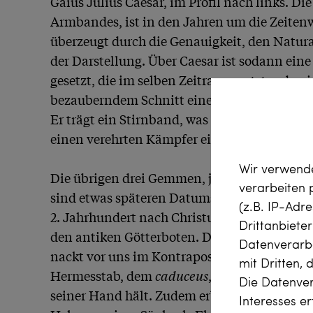
Gaius Julius Caesar, im Profil nach links. Di
Armbandes, ist in den Jahren um die Zeitenw
überzeugt durch die Genauigkeit, den Natura
der Darstellung. Über Caesar ist sodann ein
gesetzt, die im selben Zeitraum entstanden ist
bezauberndem Schnitt einen Jüngling im Portr
Er trägt ein Stirnband, was es nahelegt, dass
einen verehrten Kämpfer einer Schlacht hande
Wir verwende
Die übrigen drei Gemmen, je zwei in Carneol 
verarbeiten
sind etwas späteren Datums; wir datieren die S
(z.B. IP-Adr
2. Jahrhundert nach Christus. Hier sehen wir
Drittanbiete
den antiken Götterboten. Der Gott der Händl
Datenverarbe
nackt vor uns im Kontrapost. Wir erkennen i
mit Dritten, 
Hermesstab, dem 
caduceus
, sowie der Geldbö
Die Datenver
seiner Hand hält. Zudem erblicken wir einen 
Interesses e