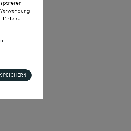
m späteren
r Verwendung
er
Daten­
nal
SPEICHERN