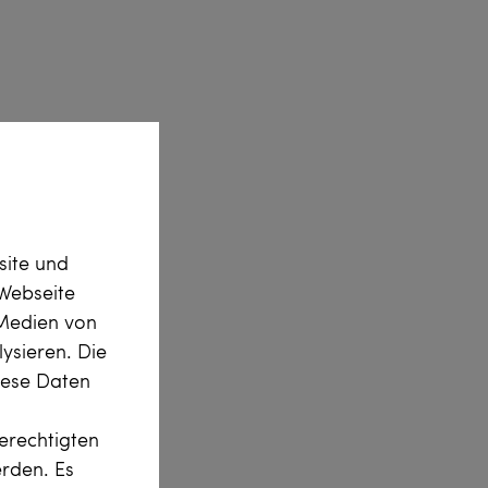
site und
Webseite
 Medien von
ysieren. Die
diese Daten
erechtigten
erden. Es