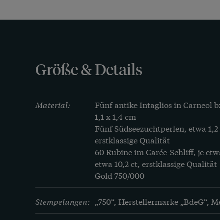
Größe & Details
Material:
Fünf antike Intaglios in Carneol bz
1,1 x 1,4 cm

Fünf Südseezuchtperlen, etwa 1,2
erstklassige Qualität

60 Rubine im Carée-Schliff, je etwa
etwa 10,2 ct, erstklassige Qualität

Gold 750/000
Stempelungen:
„750“, Herstellermarke „BdeG“, M