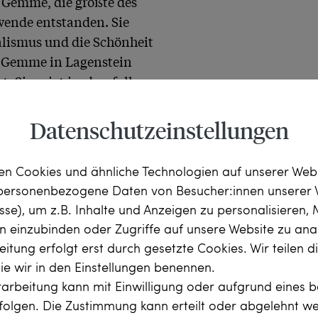
e Gemme, die größte des 
ende entstanden. Sie 
lismus und die Schönheit 
e Gemme in Lagenstein 
. Sie zeigt in ebenfalls 
ait mit Blick nach links. 
 es sich um einen Heroen, 
Datenschutzeinstellungen
lt.

n Cookies und ähnliche Technologien auf unserer Web
und eine erneut in Achat, 
 personenbezogene Daten von Besucher:innen unserer 
teinschnitte in das 1. bis 
esse), um z.B. Inhalte und Anzeigen zu personalisieren,
 gleich zweimal Hermes, 
rn einzubinden oder Zugriffe auf unsere Website zu anal
er und Reisenden steht 
itung erfolgt erst durch gesetzte Cookies. Wir teilen 
hn leicht an seinem 
die wir in den Einstellungen benennen.
rse, welche er ebenso in 
arbeitung kann mit Einwilligung oder aufgrund eines b
gerüsteten Krieger, mit 
rfolgen. Die Zustimmung kann erteilt oder abgelehnt w