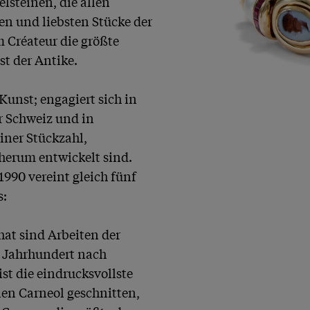
steinen, die allen 
n und liebsten Stücke der 
 Créateur die größte 
t der Antike.

unst; engagiert sich in 
 Schweiz und in 
iner Stückzahl, 
rum entwickelt sind. 
990 vereint gleich fünf 
:

at sind Arbeiten der 
. Jahrhundert nach 
st die eindrucksvollste 
en Carneol geschnitten, 