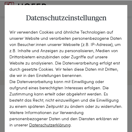
Datenschutzeinstellungen
Wir verwenden Cookies und ähnliche Technologien auf
Suche nach „rosige zukunft“
unserer Website und verarbeiten personenbezogene Daten
von Besucher:innen unserer Webseite (z.B. IP-Adresse), um
z.B. Inhalte und Anzeigen zu personalisieren, Medien von
92 TREFFER
Drittanbietern einzubinden oder Zugriffe auf unsere
Website zu analysieren. Die Datenverarbeitung erfolgt erst
durch gesetzte Cookies. Wir teilen diese Daten mit Dritten,
die wir in den Einstellungen benennen.
92 OBJEKTE
FILTER
SORTIEREN
Die Datenverarbeitung kann mit Einwilligung oder
aufgrund eines berechtigten Interesses erfolgen. Die
Zustimmung kann erteilt oder abgelehnt werden. Es
besteht das Recht, nicht einzuwilligen und die Einwilligung
zu einem späteren Zeitpunkt zu ändern oder zu widerrufen.
Weitere Informationen zur Verwendung
personenbezogener Daten und den Diensten erklären wir
in unserer
Daten­schutz­erklärung
.