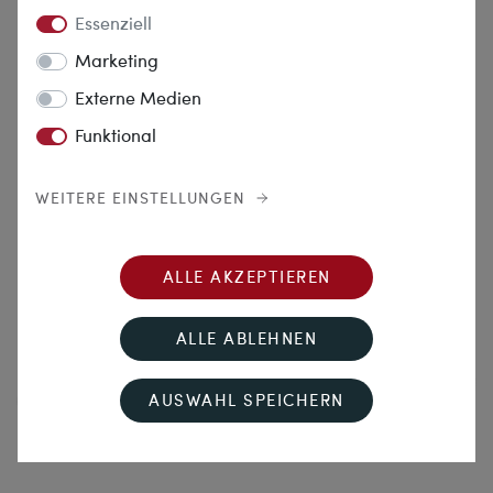
Essenziell
Marketing
Externe Medien
Rosige Zukunft
Rosige Zukunft
Schmaler Ring aus
Romantische Eheringe aus
Funktional
hochkarätigem Roségold aus
Platin aus unserer Werkstatt
unserer Werkstatt
1.770,00 €
790,00 €
WEITERE EINSTELLUNGEN
ALLE AKZEPTIEREN
ALLE ABLEHNEN
AUSWAHL SPEICHERN