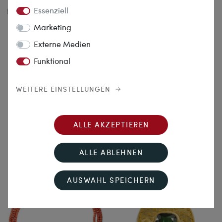
Essenziell
Marketing
Externe Medien
Funktional
WEITERE EINSTELLUNGEN
Feurige Blüten
Weiße Nächte
Zartes Collier mit Rubinen aus
Elegantes Collier mit
Burma & Diamanten, Chow
Diamanten & Perle der Belle
Tai Fook, Hongkong um 2010
Époque, um 1910
ALLE AKZEPTIEREN
29.290,00 €
2.190,00 €
ALLE ABLEHNEN
AUSWAHL SPEICHERN