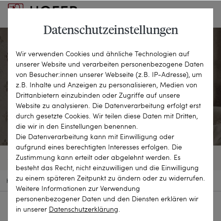
Datenschutzeinstellungen
Wir verwenden Cookies und ähnliche Technologien auf
unserer Website und verarbeiten personenbezogene Daten
Ketten & Colliers
von Besucher:innen unserer Webseite (z.B. IP-Adresse), um
z.B. Inhalte und Anzeigen zu personalisieren, Medien von
Drittanbietern einzubinden oder Zugriffe auf unsere
EINE GROSSE VIELFALT
Website zu analysieren. Die Datenverarbeitung erfolgt erst
durch gesetzte Cookies. Wir teilen diese Daten mit Dritten,
die wir in den Einstellungen benennen.
Die Datenverarbeitung kann mit Einwilligung oder
aufgrund eines berechtigten Interesses erfolgen. Die
Zustimmung kann erteilt oder abgelehnt werden. Es
372 OBJEKTE
FILTER
SORTIEREN
besteht das Recht, nicht einzuwilligen und die Einwilligung
zu einem späteren Zeitpunkt zu ändern oder zu widerrufen.
HOME
SCHMUCKSTÜCKE
KETTEN & COLLIERS
Weitere Informationen zur Verwendung
personenbezogener Daten und den Diensten erklären wir
in unserer
Daten­schutz­erklärung
.