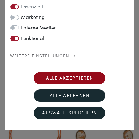
Essenziell
Marketing
Externe Medien
Funktional
WEITERE EINSTELLUNGEN
Doppelter Garibaldi
Collier de Chien
Schwere vintage Goldkette im
Prachtvolles Collier aus Perlen
Garibaldimuster, Deutschland
& Diamanten, um 1900 und
um 1960
später
ALLE AKZEPTIEREN
16.980,00 €
12.980,00 €
ALLE ABLEHNEN
AUSWAHL SPEICHERN