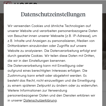
Datenschutzeinstellungen
Wir verwenden Cookies und ähnliche Technologien auf
unserer Website und verarbeiten personenbezogene Daten
Ketten & Colliers
von Besucher:innen unserer Webseite (z.B. IP-Adresse), um
z.B. Inhalte und Anzeigen zu personalisieren, Medien von
Drittanbietern einzubinden oder Zugriffe auf unsere
EINE GROSSE VIELFALT
Website zu analysieren. Die Datenverarbeitung erfolgt erst
durch gesetzte Cookies. Wir teilen diese Daten mit Dritten,
die wir in den Einstellungen benennen.
Die Datenverarbeitung kann mit Einwilligung oder
aufgrund eines berechtigten Interesses erfolgen. Die
Zustimmung kann erteilt oder abgelehnt werden. Es
373 OBJEKTE
FILTER
SORTIEREN
besteht das Recht, nicht einzuwilligen und die Einwilligung
zu einem späteren Zeitpunkt zu ändern oder zu widerrufen.
HOME
SCHMUCKSTÜCKE
KETTEN & COLLIERS
Weitere Informationen zur Verwendung
personenbezogener Daten und den Diensten erklären wir
in unserer
Daten­schutz­erklärung
.