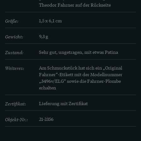
Schmuckstücke an dieser Stelle.
 Einen 
Theodor Fahrner auf der Rückseite
wunderbaren Überblick über die Fülle der 
Entwürfe bietet der Katalog „Theodor Fahrner. 
Größe:
1,5 x 6,1 cm
Schmuck zwischen Avantgarde und Tradition“, 
hg. von Brigitte Leonhardt und Dieter Zühlsdorff, 
Gewicht:
9,3 g
Stuttgart 2005. 
Zustand:
Sehr gut, ungetragen, mit etwas Patina
Weiteres:
Am Schmuckstück hat sich ein „Original 
Fahrner“-Etikett mit der Modellnummer 
„3496v/ELG“ sowie die Fahrner-Plombe 
erhalten
Zertifikat:
Lieferung mit Zertifikat
Objekt-Nr.:
21-2356