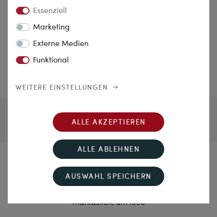
Essenziell
Marketing
Externe Medien
Funktional
WEITERE EINSTELLUNGEN
ALLE AKZEPTIEREN
ALLE ABLEHNEN
Glücksbohnen
AUSWAHL SPEICHERN
Ungetragene Brosche von Theodor Fahrner mit
Markasiten, um 1960