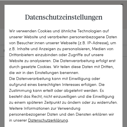
Click on the button to view English contents.
Datenschutzeinstellungen
OPEN ENGLISH WEBSITE
Wir verwenden Cookies und ähnliche Technologien auf
unserer Website und verarbeiten personenbezogene Daten
von Besucher:innen unserer Webseite (z.B. IP-Adresse), um
z.B. Inhalte und Anzeigen zu personalisieren, Medien von
HOME
SCHMUCKSTÜCKE
BROSCHEN & NADELN
21-2356
Drittanbietern einzubinden oder Zugriffe auf unsere
Website zu analysieren. Die Datenverarbeitung erfolgt erst
durch gesetzte Cookies. Wir teilen diese Daten mit Dritten,
die wir in den Einstellungen benennen.
Die Datenverarbeitung kann mit Einwilligung oder
aufgrund eines berechtigten Interesses erfolgen. Die
Zustimmung kann erteilt oder abgelehnt werden. Es
besteht das Recht, nicht einzuwilligen und die Einwilligung
zu einem späteren Zeitpunkt zu ändern oder zu widerrufen.
Weitere Informationen zur Verwendung
personenbezogener Daten und den Diensten erklären wir
in unserer
Daten­schutz­erklärung
.