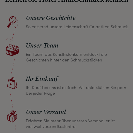
unangenehmen Überraschungen erleben
müssen.
Unsere Geschichte
So entstand unsere Leidenschaft für antiken Schmuck
Sollten Sie aus irgendeinem Grund doch einmal
nicht zufrieden sein, nehmen Sie bitte mit uns
Unser Team
Kontakt auf und wir finden umgehend eine
gemeinsame Lösung. Unabhängig davon können
Ein Team aus Kunsthistorikern entdeckt die
Geschichten hinter den Schmuckstücken
Sie innerhalb von einem Monat jeden Artikel
zurückgeben und wir erstatten Ihnen den vollen
Ihr Einkauf
Kaufpreis.
Ihr Kauf bei uns ist einfach. Wir unterstützen Sie gern
bei jeder Frage
Unser Versand
Erfahren Sie mehr über unseren Versand, er ist
weltweit versandkostenfrei